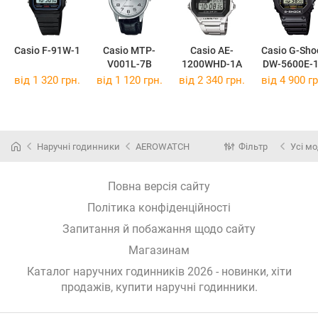
Casio F-91W-1
Casio MTP-
Casio AE-
Casio G-Sho
V001L-7B
1200WHD-1A
DW-5600E-
від 1 320 грн.
від 1 120 грн.
від 2 340 грн.
від 4 900 гр
Наручні годинники
AEROWATCH
Фільтр
Усі мо
Повна версія сайту
Політика конфіденційності
Запитання й побажання щодо сайту
Магазинам
Каталог наручних годинників 2026 - новинки, хіти
продажів,
купити наручні годинники
.