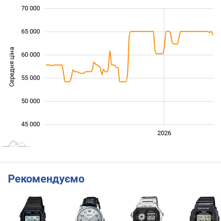
70 000
 000
 000
 000
65 000
Середня ціна
60 000
45 000
55 000
50 000
45 000
2024
2025
2028
2026
L
Рекомендуємо