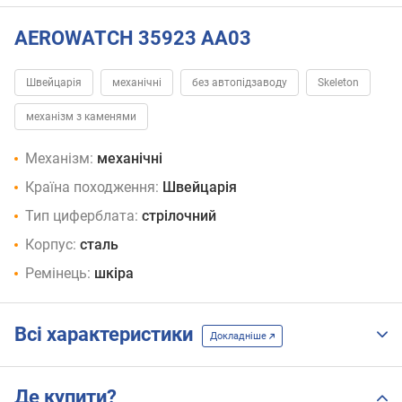
AEROWATCH 35923 AA03
Швейцарія
механічні
без автопідзаводу
Skeleton
механізм з каменями
Механізм:
механічні
Країна походження:
Швейцарія
Тип циферблата:
стрілочний
Корпус:
сталь
Ремінець:
шкіра
Всі характеристики
Докладніше
Де купити?