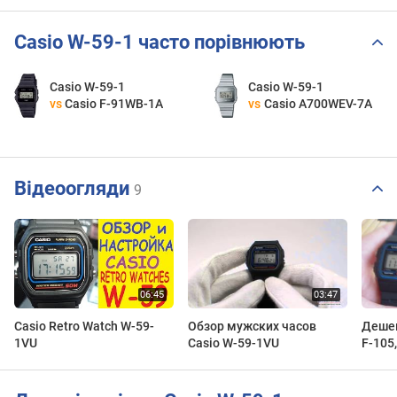
Casio W-59-1 часто порівнюють
Casio W-59-1
Casio W-59-1
vs
Casio F-91WB-1A
vs
Casio A700WEV-7A
Відеоогляди
9
Casio Retro Watch W-59-
Обзор мужских часов
Дешевые
1VU
Casio W-59-1VU
F-105,
сравн