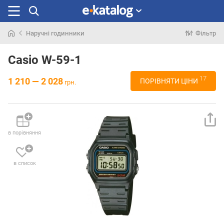
Наручні годинники
Фільтр
Шукали
раніше
Casio W-59-1
17
1 210 — 2 028
ПОРІВНЯТИ ЦІНИ
грн.
в порівняння
в список