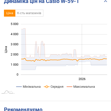
Динаміка цін на Casio W-59-1
Ціна
К-сть магазинів
5 000
 000
 000
 000
4 000
3 000
Ціна
1 000
2 000
1 000
0
2024
2025
2028
2026
L
Мінімальна
Середня
Максимальна
Рекомендуємо