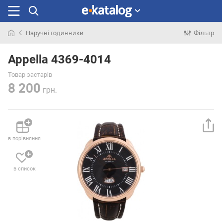
Наручні годинники
Фільтр
Шукали
раніше
Appella 4369-4014
Товар застарів
8 200
грн.
в порівняння
в список