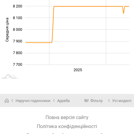
8 200
8 100
Середня ціна
8 000
7 700
7 900
7 800
7 700
2024
2026
2027
2025
L
Наручні годинники
Appella
Фільтр
Усі моделі
Повна версія сайту
Політика конфіденційності