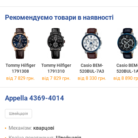
Рекомендуємо товари в наявності
Tommy Hilfiger
Tommy Hilfiger
Casio BEM-
Casio BEM
1791308
1791310
520BUL-7A3
520BUL-1
від 7 829 грн.
від 7 829 грн.
від 8 330 грн.
від 8 890 гр
Appella 4369-4014
Швейцарія
Механізм:
кварцові
Країна походження:
Швейцарія