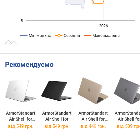
0
2024
2025
2028
2026
L
Мінімальна
Середня
Максимальна
Рекомендуємо
ArmorStandart
ArmorStandart
ArmorStandart
ArmorStanda
Air Shell for
Air Shell for
Air Shell for
Air Shell fo
MacBook Air 13
MacBook Pro
MacBook Air 13
MacBook P
від 549 грн.
від 549 грн.
від 449 грн.
від 539 грн
2022
13.3
13 2020