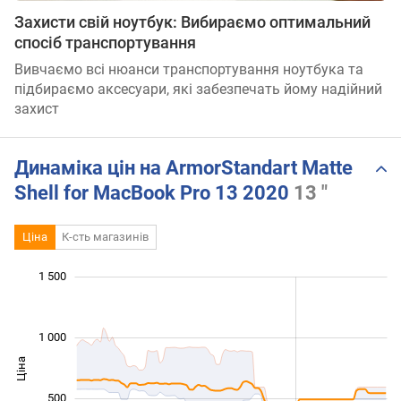
Захисти свій ноутбук: Вибираємо оптимальний
спосіб транспортування
Вивчаємо всі нюанси транспортування ноутбука та
підбираємо аксесуари, які забезпечать йому надійний
захист
Динаміка цін на ArmorStandart Matte
Shell for MacBook Pro 13 2020
13 "
Ціна
К-сть магазинів
 000
 000
-400
-200
-500
200
1 500
1 000
Ціна
1 000
500