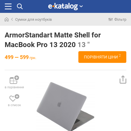
Сумки для ноутбуків
Фільтр
Шукали
раніше
ArmorStandart Matte Shell for
MacBook Pro 13 2020
13 "
2
499 — 599
ПОРІВНЯТИ ЦІНИ
грн.
в порівняння
в список