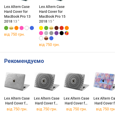
Lex Altern Case
Lex Altern Case
Hard Cover for
Hard Cover for
MacBook Pro 13
MacBook Pro 15
2018
13 "
2018
15 "
від 750 грн.
від 750 грн.
Рекомендуємо
Lex Altern Case
Lex Altern Case
Lex Altern Case
Lex Altern C
Hard Cover for
Hard Cover for
Hard Cover for
Hard Cover f
MacBook Air 13
MacBook Air 13
MacBook Pro
MacBook P
від 750 грн.
від 750 грн.
від 750 грн.
від 750 грн
2018
13
Retina 13