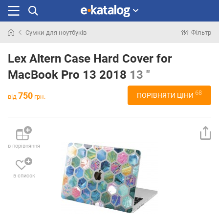
Сумки для ноутбуків
Фільтр
Шукали
раніше
Lex Altern Case Hard Cover for
MacBook Pro 13 2018
13 "
68
750
ПОРІВНЯТИ ЦІНИ
від
грн.
в порівняння
в список