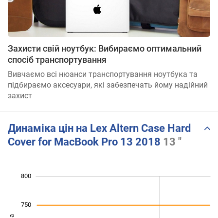
Захисти свій ноутбук: Вибираємо оптимальний
спосіб транспортування
Вивчаємо всі нюанси транспортування ноутбука та
підбираємо аксесуари, які забезпечать йому надійний
захист
Динаміка цін на Lex Altern Case Hard
Cover for MacBook Pro 13 2018
13 "
660
850
550
500
800
750