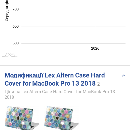
Середня ціна
700
700
650
600
2024
2025
2028
2026
L
Модификації Lex Altern Case Hard
Cover for MacBook Pro 13 2018
2
Ціни на Lex Altern Case Hard Cover for MacBook Pro 13
2018