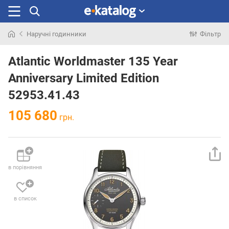
Наручні годинники
Фільтр
Шукали
раніше
Atlantic Worldmaster 135 Year
Anniversary Limited Edition
52953.41.43
105 680
грн.
в порівняння
в список