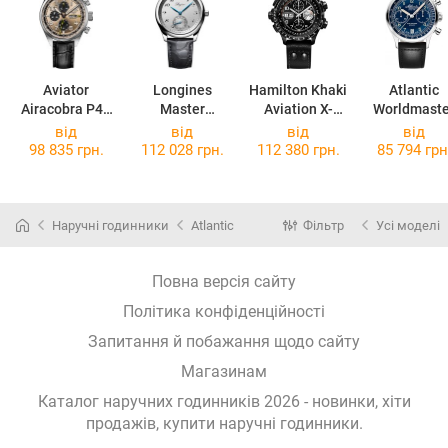
Aviator
Longines
Hamilton Khaki
Atlantic
Airacobra P45
Master
Aviation X-
Worldmaste
Chrono Auto
Collection
Wind Auto
Bicompax
від
від
від
від
V.4.26.0.177.4
L2.843.4.73.2
Chrono
52852.41.5
98 835 грн.
112 028 грн.
112 380 грн.
85 794 грн
H77736733
Наручні годинники
Atlantic
Фільтр
Усі моделі
Повна версія сайту
Політика конфіденційності
Запитання й побажання щодо сайту
Магазинам
Каталог наручних годинників 2026 - новинки, хіти
продажів,
купити наручні годинники
.