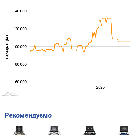
 000
 000
 000
 000
 000
 000
140 000
120 000
Середня ціна
100 000
100 000
80 000
60 000
2024
2025
2028
2026
L
Рекомендуємо