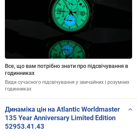
Все, що вам потрібно знати про підсвічування в
годинниках
Види сучасного підсвічування у звичайних і розумних
годинниках
Динаміка цін на Atlantic Worldmaster
135 Year Anniversary Limited Edition
52953.41.43