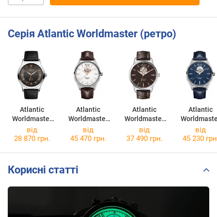
Серія Atlantic Worldmaster (ретро)
Atlantic
Atlantic
Atlantic
Atlantic
Worldmaster
Worldmaster
Worldmaster
Worldmaste
Incabloc
Open Heart
Open Heart
Open Hear
від
від
від
від
Automatic
Limited Edition
Limited Edition
Limited Edit
28 870 грн.
45 470 грн.
37 490 грн.
45 230 грн
53780.41.43R
52780.41.21R
52780.41.81R
52780.41.5
Корисні статті