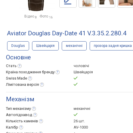
Відео
Фото
8
16
Aviator Douglas Day-Date 41 V.3.35.2.280.4
Douglas
Швейцарія
механічні
прозора задня кришка
Основне
Стать
чоловічі
Країна походження
бренду
Швейцарія
Swiss
Made
Лімітована
версія
Механізм
Тип
механізму
механічні
Автопідзавод
Кількість
каменів
26 шт.
Калібр
AV-1000