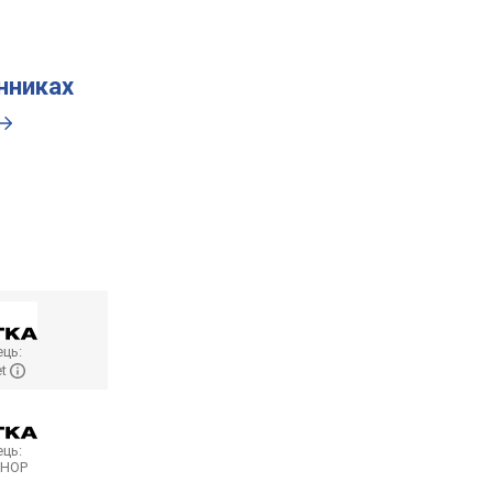
инниках
ць:
et
ць:
SHOP