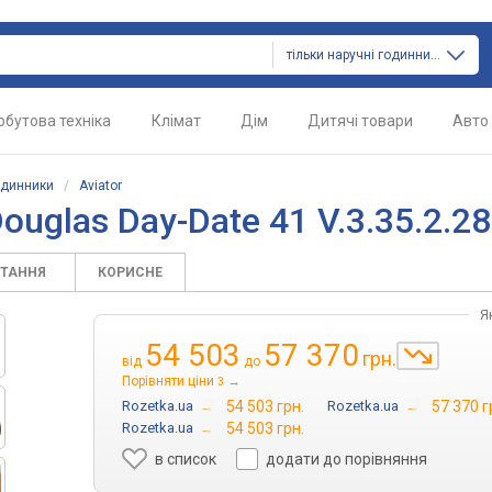
тільки наручні годинники
обутова техніка
Клімат
Дім
Дитячі товари
Авто
одинники
/
Aviator
Douglas Day-Date 41 V.3.35.2.28
ИТАННЯ
КОРИСНЕ
Я
54 503
57 370
грн.
від
до
Порівняти ціни
→
3
Rozetka.ua
→
54 503 грн.
Rozetka.ua
→
57 370 г
Rozetka.ua
→
54 503 грн.
в список
додати до порівняння