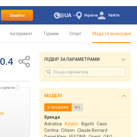
UA
Знайти
Україна
Увійти
Інструмент
Туризм
Спорт
Мода та аксесуари
0.4
ПІДБІР ЗА ПАРАМЕТРАМИ
к купити
МОДЕЛІ
у продажу
всі
рн.
Бренди
Adriatica
Aviator
Bigotti
Casio
Certina
Citizen
Claude Bernard
Daniel Klein
FESTINA
Orient
Q&Q