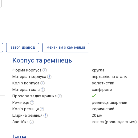
автопідзавод
механізм з каменями
Корпус та ремінець
Форма
корпуса
кругла
Матеріал
корпуса
нержавіюча сталь
Колір
корпуса
золотистий
Матеріал
скла
сапфірове
Прозора задня
кришка
Ремінець
ремінець шкіряний
Колір
ремінця
коричневий
Ширина
ремінця
20 мм
Застібка
кліпса (розкладається)
Інше