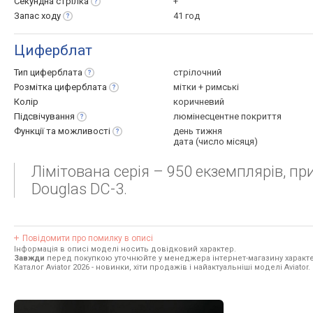
Секундна
стрілка
+
Запас
ходу
41 год
Циферблат
Тип
циферблата
стрілочний
Розмітка
циферблата
мітки + римські
Колір
коричневий
Підсвічування
люмінесцентне покриття
Функції та
можливості
день тижня
дата (число місяця)
Лімітована серія – 950 екземплярів, 
Douglas DC-3.
Повідомити про помилку в описі
Інформація в описі моделі носить довідковий характер.
Завжди
перед покупкою уточнюйте у менеджера інтернет-магазину характе
Каталог Aviator 2026
- новинки, хіти продажів і найактуальніші моделі Aviator.