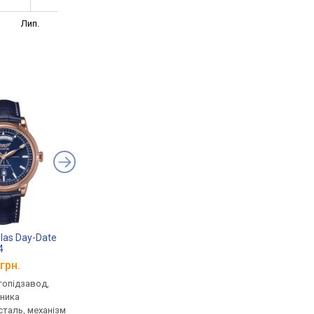
Лип.
glas Day-Date
Aviator Douglas Day-Date
Aviator Douglas Day
4
V.3.20.2.226.4
V.3.36.0.286.4
грн.
від 59 718 грн.
від 57 111 грн.
втопідзавод,
механічні, автопідзавод,
механічні, автопідза
нника
корпус годинника
корпус годинника
таль, механізм
нержавіюча сталь, механізм
нержавіюча сталь, м