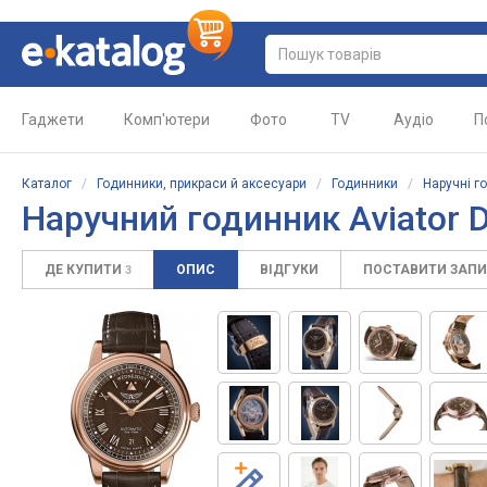
Гаджети
Комп'ютери
Фото
TV
Аудіо
П
Каталог
/
Годинники, прикраси й аксесуари
/
Годинники
/
Наручні г
Наручний годинник
Aviator 
ДЕ КУПИТИ
ОПИС
ВІДГУКИ
ПОСТАВИТИ ЗАП
3