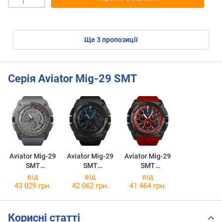
ще
3
пропозиції
Серія Aviator Mig-29 SMT
Aviator Mig-29
Aviator Mig-29
Aviator Mig-29
SMT
SMT
SMT
M.2.30.7.221.6
M.2.30.5.217.6
M.2.30.5.215.6
від
від
від
43 029 грн.
42 062 грн.
41 464 грн.
Корисні статті