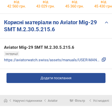
BUIN
M.2.30.7.221.6
Limited Edition
37NBUCA NI
від
від
від
від
T048.417.27.0
42 560 грн.
43 029 грн.
45 360 грн.
45 430 грн
51.03
Корисні матеріали по Aviator Mig-29
SMT M.2.30.5.215.6
Aviator Mig-29 SMT M.2.30.5.215.6
інструкції
https://aviatorwatch.swiss/assets/manuals/USER-MANUAL-MIG-2...
Додати посилання
Наручні годинники
Aviator
Фільтр
Усі моделі