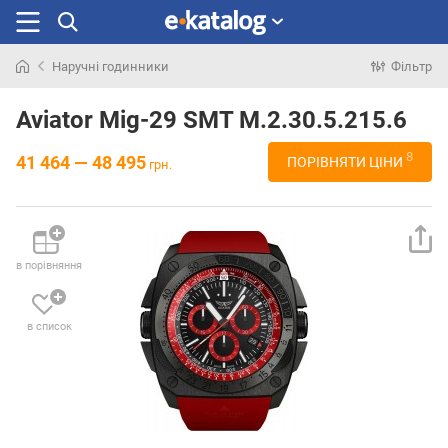
Наручні годинники
Фільтр
Шукали
раніше
Aviator Mig-29 SMT M.2.30.5.215.6
8
41 464 — 48 495
ПОРІВНЯТИ ЦІНИ
грн.
в порівняння
в список