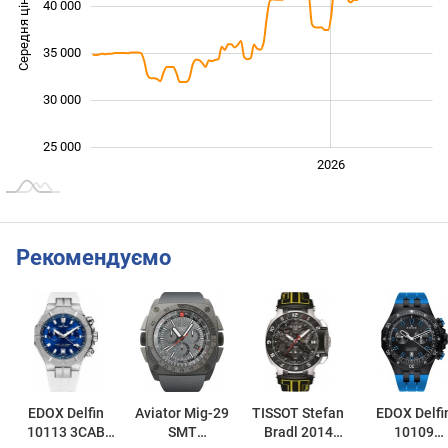
Середня ціна
40 000
20 000
35 000
30 000
25 000
2024
2025
2028
2026
L
Рекомендуємо
EDOX Delfin
Aviator Mig-29
TISSOT Stefan
EDOX Delfi
10113 3CAB
SMT
Bradl 2014
10109