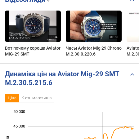
4
Вот почему хороши Aviator
Часы Aviator Mig 29 Chrono
Aviato
MIG-29 SMT
M.2.30.0.220.6
M.2.3
Chron
Динаміка цін на Aviator Mig-29 SMT
M.2.30.5.215.6
Ціна
К-сть магазинів
50 000
 000
 000
 000
 000
45 000