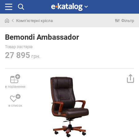
Комп'ютерні крісла
Фільтр
Шукали
раніше
Bemondi Ambassador
Товар застарів
27 895
грн.
в порівняння
в список