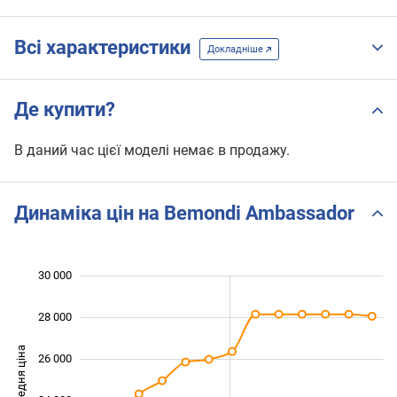
Всі характеристики
Докладніше
Де купити?
В даний час цієї моделі немає в продажу.
Динаміка цін на Bemondi Ambassador
30 000
 000
 000
 000
28 000
Середня ціна
26 000
20 000