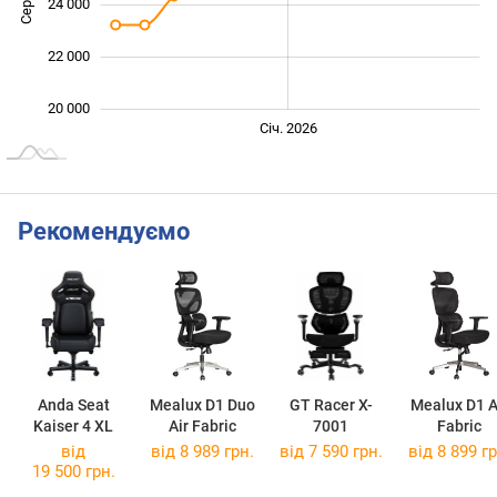
24 000
22 000
20 000
Лист.
Бер.
Січ. 2026
L
Рекомендуємо
Anda Seat
Mealux D1 Duo
GT Racer X-
Mealux D1 A
Kaiser 4 XL
Air Fabric
7001
Fabric
від
від 8 989 грн.
від 7 590 грн.
від 8 899 гр
19 500 грн.