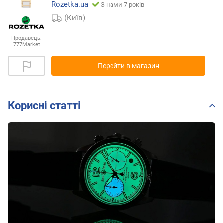
Rozetka.ua
З нами 7 років
(Київ)
Продавець:
777Market
Перейти в магазин
Корисні статті