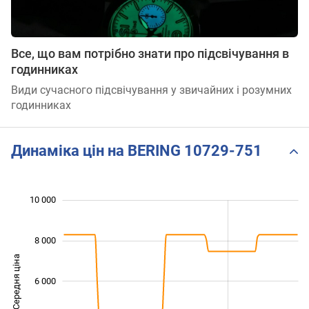
Все, що вам потрібно знати про підсвічування в
годинниках
Види сучасного підсвічування у звичайних і розумних
годинниках
Динаміка цін на BERING 10729-751
 000
 000
 000
 000
 000
0
10 000
8 000
Середня ціна
6 000
10 000