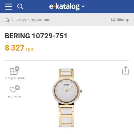
Наручні годинники
Фільтр
Шукали
раніше
BERING 10729-751
8 327
грн.
в порівняння
в список