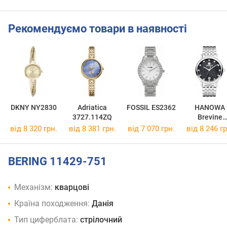
Рекомендуємо товари в наявності
DKNY NY2830
Adriatica
FOSSIL ES2362
HANOWA
3727.114ZQ
Brevine
HAWLH0001
від 8 320 грн.
від 8 381 грн.
від 7 070 грн.
від 8 246 гр
1
BERING 11429-751
Механізм:
кварцові
Країна походження:
Данія
Тип циферблата:
стрілочний