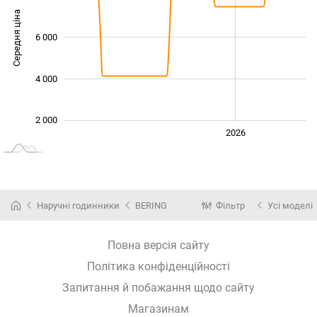
Середня ціна
6 000
10 000
4 000
2 000
2024
2025
2028
2026
L
Наручні годинники
BERING
Фільтр
Усі моделі
Повна версія сайту
Політика конфіденційності
Запитання й побажання щодо сайту
Магазинам