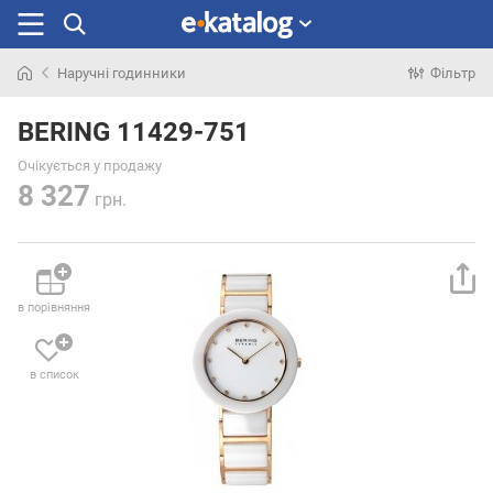
Наручні годинники
Фільтр
Шукали
раніше
BERING 11429-751
Очікується у продажу
8 327
грн.
в порівняння
в список