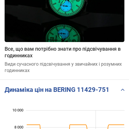
Все, що вам потрібно знати про підсвічування в
годинниках
Види сучасного підсвічування у звичайних і розумних
годинниках
Динаміка цін на BERING 11429-751
 000
 000
 000
 000
 000
0
10 000
8 000