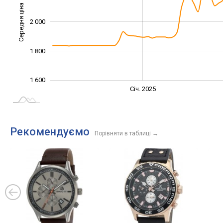
Середня ціна
2 000
1 600
1 800
1 600
Січ. 2027
Лип.
Січ. 2025
L
Рекомендуємо
Порівняти в таблиці
→