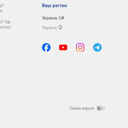
Ваш регіон
і?
r.
Україна
,
UA
і" під
ретної
Україна
Темна версія