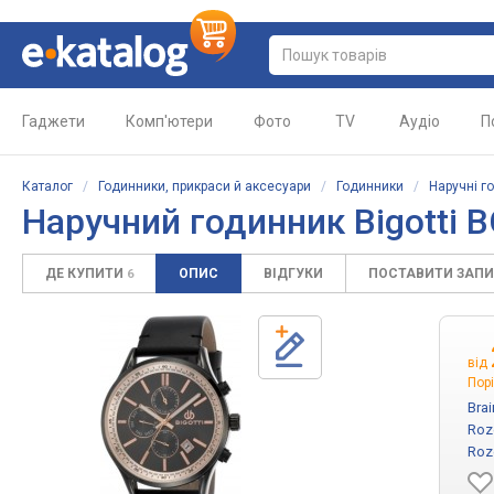
Гаджети
Комп'ютери
Фото
TV
Аудіо
П
Каталог
/
Годинники, прикраси й аксесуари
/
Годинники
/
Наручні г
Наручний годинник Bigotti B
ДЕ КУПИТИ
ОПИС
ВІДГУКИ
ПОСТАВИТИ ЗАП
6
від
Порі
Bra
Roz
Roz