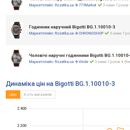
Маркетплейс:
Rozetka.ua
777Market
З нами 7 років
Годинник наручний Bigotti BG.1.10010-3
Маркетплейс:
Rozetka.ua
CHRONOSHOP
З нами 7 ро
Чоловічі наручні годинники Bigotti BG.1.10010
Маркетплейс:
Rozetka.ua
Vinde
З нами 7 років
(Ки
Динаміка цін на Bigotti BG.1.10010-3
Ціна
К-сть магазинів
1 400
1 500
1 700
1 900
2 600
1 200
2 400
2 200