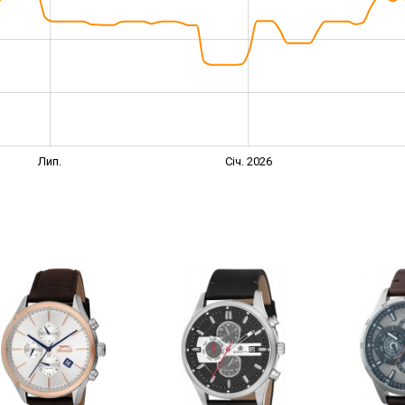
Лип.
Січ. 2026