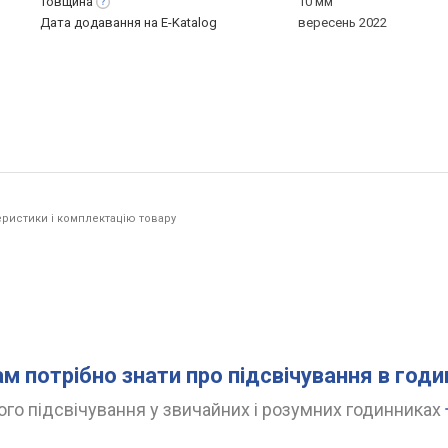
Товщина
10 мм
Дата додавання на E-Katalog
вересень 2022
ристики і комплектацію товару
ам потрібно знати про підсвічування в год
го підсвічування у звичайних і розумних годинниках