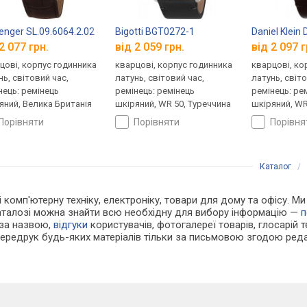
enger SL.09.6064.2.02
Bigotti BGT0272-1
Daniel Klein
2 077 грн.
від 2 059 грн.
від 2 097 г
цові, корпус годинника
кварцові, корпус годинника
кварцові, ко
нь, світовий час,
латунь, світовий час,
латунь, світо
нець: ремінець
ремінець: ремінець
ремінець: ре
яний, Велика Британія
шкіряний, WR 50, Туреччина
шкіряний, WR
порівняти
порівняти
порівн
Каталог
/
і комп'ютерну техніку, електроніку, товари для дому та офісу. Ми
каталозі можна знайти всю необхідну для вибору інформацію —
п
 за назвою,
відгуки
користувачів, фотогалереї товарів, глосарій те
Передрук будь-яких матеріалів тільки за письмовою згодою реда