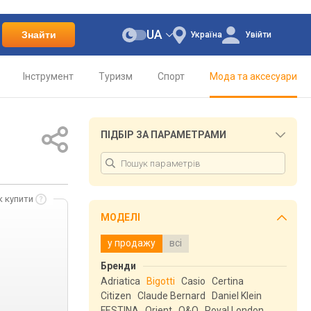
UA
Знайти
Україна
Увійти
Інструмент
Туризм
Спорт
Мода та аксесуари
ПІДБІР ЗА ПАРАМЕТРАМИ
к купити
МОДЕЛІ
у продажу
всі
Бренди
Adriatica
Bigotti
Casio
Certina
Citizen
Claude Bernard
Daniel Klein
FESTINA
Orient
Q&Q
Royal London