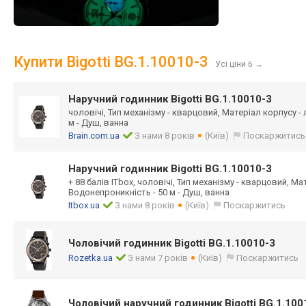
Купити Bigotti BG.1.10010-3
Усі ціни 6
→
Наручний годинник Bigotti BG.1.10010-3
чоловічі, Тип механізму - кварцовий, Матеріал корпусу -
м - Душ, ванна
Brain.com.ua
З нами 8 років
(Київ)
Поскаржитись
Наручний годинник Bigotti BG.1.10010-3
+ 88 балів ITbox, чоловічі, Тип механізму - кварцовий, Ма
Водонепроникність - 50 м - Душ, ванна
Itbox.ua
З нами 8 років
(Київ)
Поскаржитись
Чоловічий годинник Bigotti BG.1.10010-3
Rozetka.ua
З нами 7 років
(Київ)
Поскаржитись
Чоловічий наручний годинник Bigotti BG.1.100