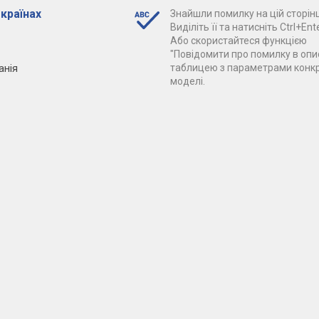
 країнах
Знайшли помилку на цій сторінц
Виділіть її та натисніть Ctrl+Ente
Або скористайтеся функцією
"Повідомити про помилку в опис
анія
таблицею з параметрами конк
моделі.