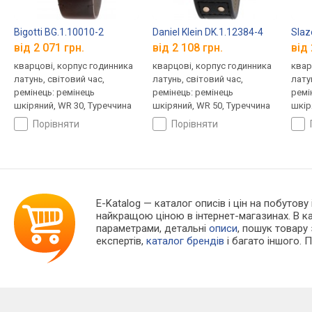
Bigotti BG.1.10010-2
Daniel Klein DK.1.12384-4
Slaz
від 2 071 грн.
від 2 108 грн.
від 
кварцові, корпус годинника
кварцові, корпус годинника
квар
латунь, світовий час,
латунь, світовий час,
лату
ремінець: ремінець
ремінець: ремінець
ремі
шкіряний, WR 30, Туреччина
шкіряний, WR 50, Туреччина
шкір
порівняти
порівняти
E-Katalog
— каталог описів і цін на побутову 
найкращою ціною в інтернет-магазинах. В 
параметрами, детальні
описи
, пошук товару
експертів,
каталог брендів
і багато іншого. 