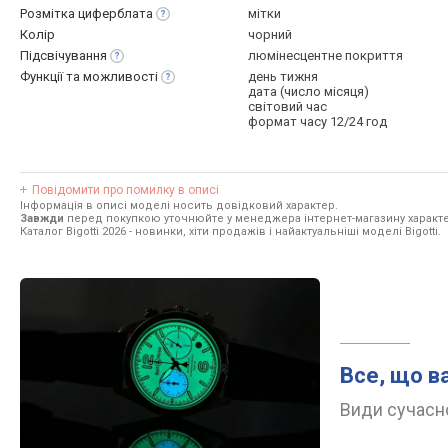
Розмітка
циферблата
мітки
Колір
чорний
Підсвічування
люмінесцентне покриття
Функції та
можливості
день тижня
дата (число місяця)
світовий час
формат часу 12/24 год
Повідомити про помилку в описі
Інформація в описі моделі носить довідковий характер.
Завжди
перед покупкою уточнюйте у менеджера інтернет-магазину характе
Каталог Bigotti 2026
- новинки, хіти продажів і найактуальніші моделі Bigotti.
Все, що в
Види сучасно