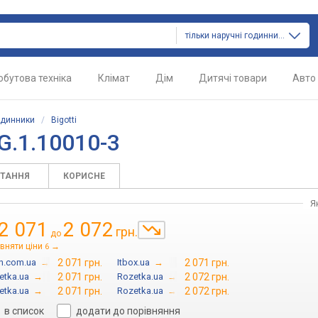
тільки наручні годинники
обутова техніка
Клімат
Дім
Дитячі товари
Авто
одинники
/
Bigotti
G.1.10010-3
ИТАННЯ
КОРИСНЕ
Я
2 071
2 072
грн.
до
вняти ціни
→
6
in.com.ua
→
2 071 грн.
Itbox.ua
→
2 071 грн.
etka.ua
→
2 071 грн.
Rozetka.ua
→
2 072 грн.
etka.ua
→
2 071 грн.
Rozetka.ua
→
2 072 грн.
в список
додати до порівняння