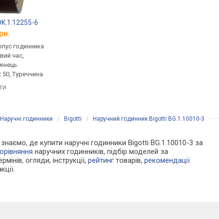
 DK.1.12255-6
Bigotti BG.1.10003-3
Daniel Klein DK.1.12
рн.
від 2 097 грн.
від 2 084 грн.
рпус годинника
кварцові, корпус годинника
кварцові, корпус го
вий час,
латунь, світовий час,
латунь, світовий час,
мінець
ремінець: ремінець
ремінець: ремінець
 50, Туреччина
шкіряний, WR 30, Туреччина
шкіряний, WR 50, Тур
яти
порівняти
порівняти
Наручні годинники
/
Bigotti
/
Наручний годинник Bigotti BG.1.10010-3
 знаємо, де купити наручні годинники Bigotti BG.1.10010-3 за
орівняння
наручних годинників, підбір моделей за
рмінів, огляди, інструкції,
рейтинг
товарів,
рекомендації
кції.