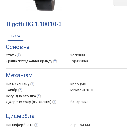
Bigotti BG.1.10010-3
12/24
Основне
Стать
чоловічі
Країна походження
бренду
Туреччина
Механізм
Тип
механізму
кварцові
Калібр
Miyota JP15-3
Секундна
стрілка
+
Джерело ходу
(живлення)
батарейка
Циферблат
Тип
циферблата
стрілочний