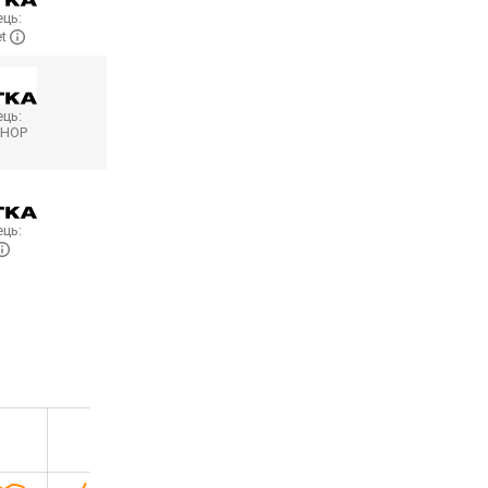
ць:
et
ць:
SHOP
ць: