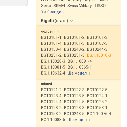
Seiko
SKMEI
Swiss Military
TISSOT
Усі бренди
Bigotti
(
стать
)
чоловічі
BGT0101-1
BGT0101-2
BGT0101-3
BGT0101-4
BGT0101-5
BGT0107-5
BGT0150-4
BGT0240-2
BGT0244-3
BGT0251-2
BGT0251-3
BG.1.10010-3
BG.1.10020-3
BG.1.10081-4
BG.1.10081-5
BG.1.10565-1
BG.1.10632-4
Ще моделі
↓
жіночі
BGT0121-2
BGT0122-3
BGT0122-5
BGT0123-4
BGT0123-5
BGT0124-1
BGT0124-4
BGT0124-5
BGT0125-2
BGT0128-2
BGT0128-3
BGT0153-1
BGT0153-2
BGT0248-5
BG.1.10076-4
BG.1.10083-5
Ще моделі
↓