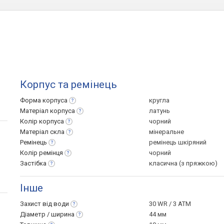
Корпус та ремінець
Форма
корпуса
кругла
Матеріал
корпуса
латунь
Колір
корпуса
чорний
Матеріал
скла
мінеральне
Ремінець
ремінець шкіряний
Колір
ремінця
чорний
Застібка
класична (з пряжкою)
Інше
Захист від
води
30 WR / 3 ATM
Діаметр /
ширина
44 мм