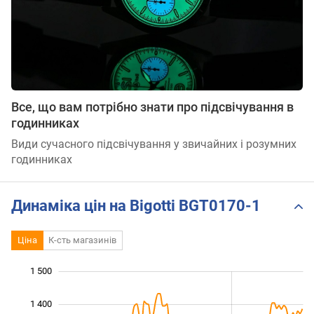
Все, що вам потрібно знати про підсвічування в
годинниках
Види сучасного підсвічування у звичайних і розумних
годинниках
Динаміка цін на Bigotti BGT0170-1
Ціна
К-сть магазинів
1 500
 600
800
900
1 400