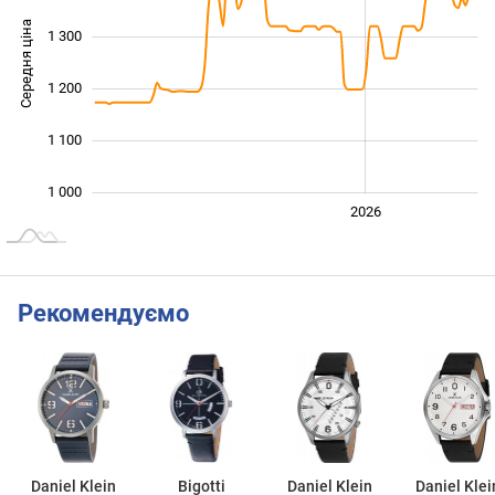
Середня ціна
1 300
1 000
1 200
1 100
1 000
2024
2025
2028
2026
L
Рекомендуємо
Daniel Klein
Bigotti
Daniel Klein
Daniel Klei