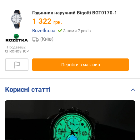
Годинник наручний Bigotti BGT0170-1
1 322
грн.
Rozetka.ua
З нами 7 років
(Київ)
Продавець:
CHRONOSHOP
Перейти в магазин
Корисні статті