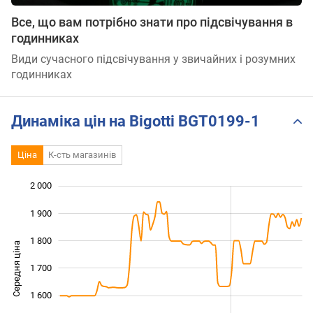
Все, що вам потрібно знати про підсвічування в
годинниках
Види сучасного підсвічування у звичайних і розумних
годинниках
Динаміка цін на Bigotti BGT0199-1
Ціна
К-сть магазинів
2 000
 200
 300
 100
1 900
1 800
Середня ціна
1 700
1 400
1 600