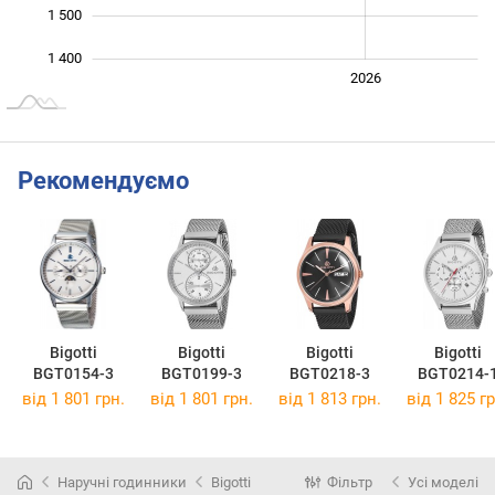
1 500
1 400
2024
2025
2028
2026
L
Рекомендуємо
Bigotti
Bigotti
Bigotti
Bigotti
BGT0154-3
BGT0199-3
BGT0218-3
BGT0214-
від 1 801 грн.
від 1 801 грн.
від 1 813 грн.
від 1 825 гр
Наручні годинники
Bigotti
Фільтр
Усі моделі