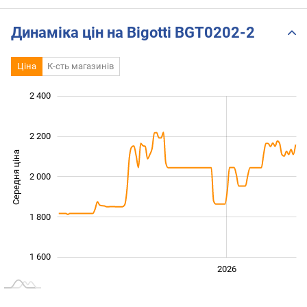
Динаміка цін на Bigotti BGT0202-2
Ціна
К-сть магазинів
 400
 500
 700
 900
 600
 200
2 400
2 200
Середня ціна
2 000
1 600
1 800
1 600
2024
2025
2028
2026
L