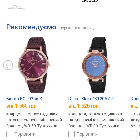
Січ. 2027
Лип.
Січ. 2025
L
Рекомендуємо
Порівняти в таблиці
→
Bigotti BGT0256-4
Daniel Klein DK12057-5
Dani
від 1 560 грн.
від 1 626 грн.
від 
кварцові, корпус годинника
кварцові, корпус годинника
квар
латунь, ремінець: міланський
латунь, ремінець: міланський
лату
браслет, WR 50, Туреччина
браслет, WR 30, Туреччина
брас
порівняти
порівняти