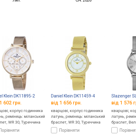
Лип.
Січ. 2026
el Klein DK11895-2
Daniel Klein DK11459-4
Slazenger SL
1 602 грн.
від 1 656 грн.
від 1 576 г
цові, корпус годинника
кварцові, корпус годинника
кварцові, ко
нь, ремінець: міланський
латунь, ремінець: міланський
латунь, ремі
лет, WR 30, Туреччина
браслет, WR 30, Туреччина
браслет, Вел
порівняти
порівняти
порівн