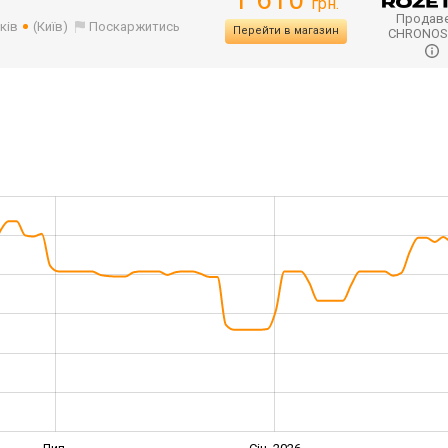
грн.
Продаве
ків
(Київ)
Поскаржитись
Перейти в магазин
CHRONO