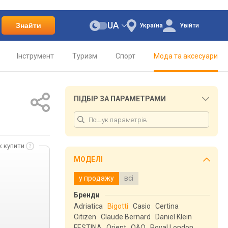
UA
Знайти
Україна
Увійти
Інструмент
Туризм
Спорт
Мода та аксесуари
ПІДБІР ЗА ПАРАМЕТРАМИ
к купити
МОДЕЛІ
у продажу
всі
Бренди
Adriatica
Bigotti
Casio
Certina
Citizen
Claude Bernard
Daniel Klein
FESTINA
Orient
Q&Q
Royal London