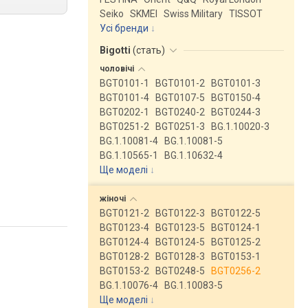
Seiko
SKMEI
Swiss Military
TISSOT
Усі бренди
Bigotti
(
стать
)
чоловічі
BGT0101-1
BGT0101-2
BGT0101-3
BGT0101-4
BGT0107-5
BGT0150-4
BGT0202-1
BGT0240-2
BGT0244-3
BGT0251-2
BGT0251-3
BG.1.10020-3
BG.1.10081-4
BG.1.10081-5
BG.1.10565-1
BG.1.10632-4
Ще моделі
↓
жіночі
BGT0121-2
BGT0122-3
BGT0122-5
BGT0123-4
BGT0123-5
BGT0124-1
BGT0124-4
BGT0124-5
BGT0125-2
BGT0128-2
BGT0128-3
BGT0153-1
BGT0153-2
BGT0248-5
BGT0256-2
BG.1.10076-4
BG.1.10083-5
Ще моделі
↓