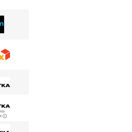
ць:
et