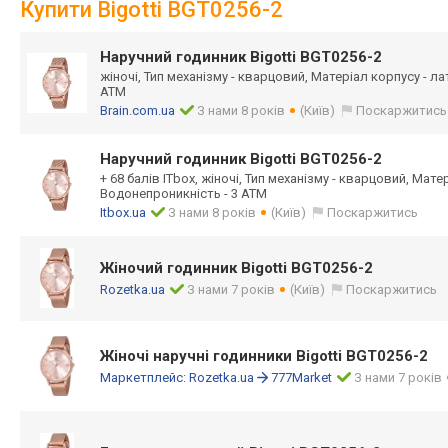
Купити Bigotti BGT0256-2
Наручний годинник Bigotti BGT0256-2
жіночі, Тип механізму - кварцовий, Матеріал корпусу - л
АТМ
Brain.com.ua
З нами 8 років
(Київ)
Поскаржитись
Наручний годинник Bigotti BGT0256-2
+ 68 балів ITbox, жіночі, Тип механізму - кварцовий, Мате
Водонепроникність - 3 АТМ
Itbox.ua
З нами 8 років
(Київ)
Поскаржитись
Жіночий годинник Bigotti BGT0256-2
Rozetka.ua
З нами 7 років
(Київ)
Поскаржитись
Жіночі наручні годинники Bigotti BGT0256-2
Маркетплейс:
Rozetka.ua
777Market
З нами 7 років