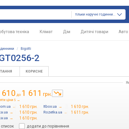
тільки наручні годинники
обутова техніка
Клімат
Дім
Дитячі товари
Авто
одинники
/
Bigotti
BGT0256-2
ИТАННЯ
КОРИСНЕ
Я
 610
1 611
грн.
до
яти ціни
→
5
com.ua
→
1 610 грн.
Itbox.ua
→
1 610 грн.
ka.ua
→
1 610 грн.
Rozetka.ua
→
1 611 грн.
ka.ua
→
1 610 грн.
 список
додати до порівняння