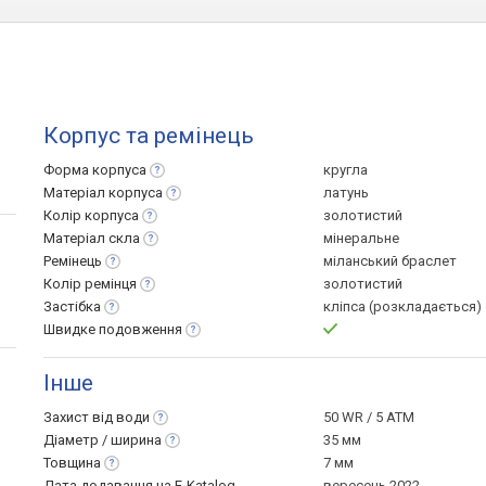
Корпус та ремінець
Форма
корпуса
кругла
Матеріал
корпуса
латунь
Колір
корпуса
золотистий
Матеріал
скла
мінеральне
Ремінець
міланський браслет
Колір
ремінця
золотистий
Застібка
кліпса (розкладається)
Швидке
подовження
Інше
Захист від
води
50 WR / 5 ATM
Діаметр /
ширина
35 мм
Товщина
7 мм
Дата додавання на E-Katalog
вересень 2022