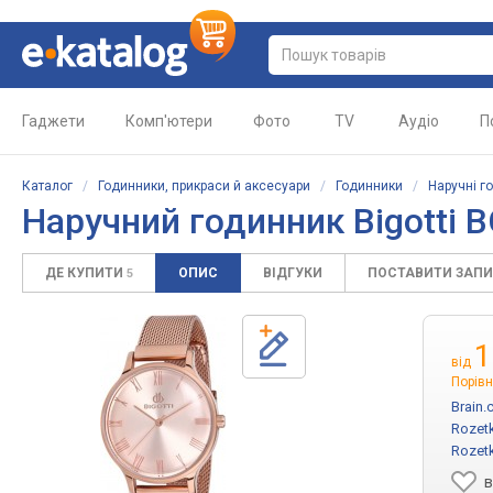
Гаджети
Комп'ютери
Фото
TV
Аудіо
П
Каталог
/
Годинники, прикраси й аксесуари
/
Годинники
/
Наручні г
Наручний годинник Bigotti 
ДЕ КУПИТИ
ОПИС
ВІДГУКИ
ПОСТАВИТИ ЗАП
5
1
від
Порівн
Brain.
Rozet
Rozet
в