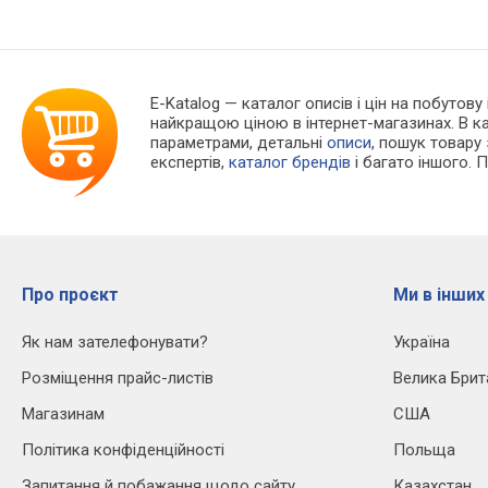
E-Katalog
— каталог описів і цін на побутову
найкращою ціною в інтернет-магазинах. В 
параметрами, детальні
описи
, пошук товару
експертів,
каталог брендів
і багато іншого. 
Про проєкт
Ми в інших
Як нам зателефонувати?
Україна
Розміщення прайс-листів
Велика Брит
Магазинам
США
Політика конфіденційності
Польща
Запитання й побажання щодо сайту
Казахстан