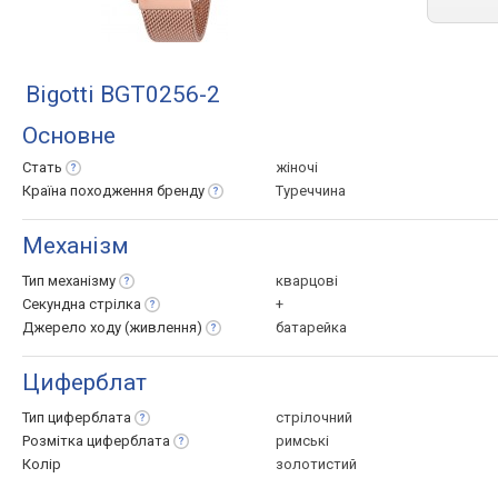
Bigotti BGT0256-2
Основне
Стать
жіночі
Країна походження
бренду
Туреччина
Механізм
Тип
механізму
кварцові
Секундна
стрілка
+
Джерело ходу
(живлення)
батарейка
Циферблат
Тип
циферблата
стрілочний
Розмітка
циферблата
римські
Колір
золотистий