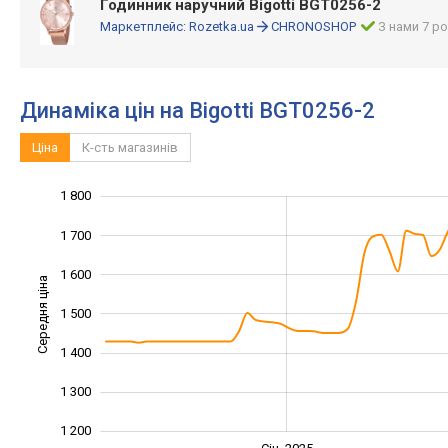
Годинник наручний Bigotti BGT0256-2
Маркетплейс:
Rozetka.ua
CHRONOSHOP
З нами 7 ро
Динаміка цін на Bigotti BGT0256-2
Ціна
К-сть магазинів
1 800
1 000
1 100
1 900
1 700
1 600
Середня ціна
1 500
1 200
1 400
1 300
1 200