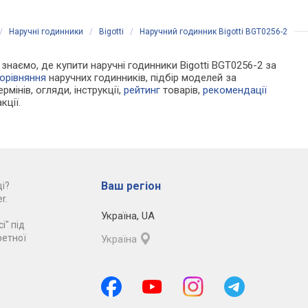
/
Наручні годинники
/
Bigotti
/
Наручний годинник Bigotti BGT0256-2
и знаємо, де купити наручні годинники Bigotti BGT0256-2 за
орівняння
наручних годинників, підбір моделей за
рмінів, огляди, інструкції,
рейтинг
товарів,
рекомендації
кції.
Ваш регіон
і?
r.
Україна
,
UA
і" під
ретної
Україна