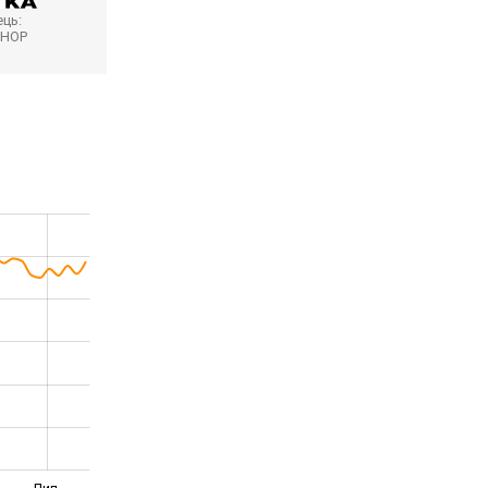
ць:
SHOP