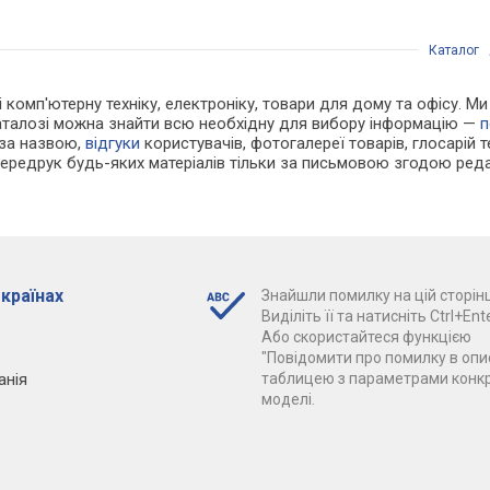
Каталог
 і комп'ютерну техніку, електроніку, товари для дому та офісу. М
каталозі можна знайти всю необхідну для вибору інформацію —
п
 за назвою,
відгуки
користувачів, фотогалереї товарів, глосарій те
Передрук будь-яких матеріалів тільки за письмовою згодою реда
 країнах
Знайшли помилку на цій сторінц
Виділіть її та натисніть Ctrl+Ente
Або скористайтеся функцією
"Повідомити про помилку в опис
анія
таблицею з параметрами конк
моделі.