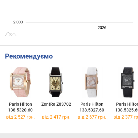
2 000
2024
2025
2028
2026
L
Рекомендуємо
Paris Hilton
ZentRa Z83702
Paris Hilton
Paris Hilto
138.5320.60
138.5327.60
138.5325.6
від 2 527 грн.
від 2 417 грн.
від 2 677 грн.
від 2 377 гр