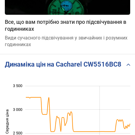
Все, що вам потрібно знати про підсвічування в
годинниках
Види сучасного підсвічування у звичайних і розумних
годинниках
Динаміка цін на Cacharel CW5516BC8
 600
 800
 200
 400
 000
 500
 000
3 500
3 000
Середня ціна
2 000
2 500