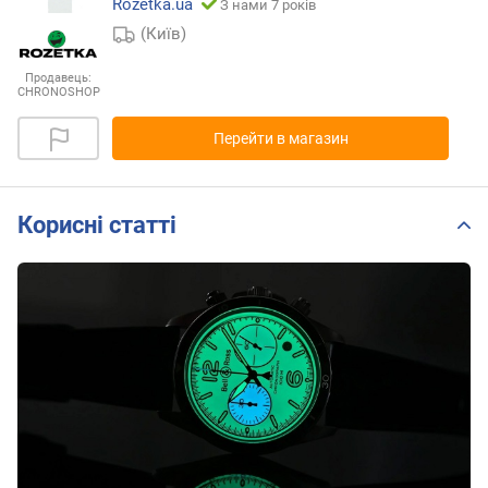
Rozetka.ua
З нами 7 років
(Київ)
Продавець:
CHRONOSHOP
Перейти в магазин
Корисні статті