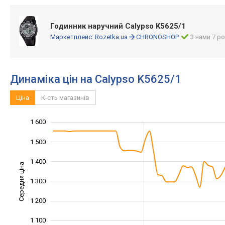
Годинник наручний Calypso K5625/1
Маркетплейс:
Rozetka.ua
CHRONOSHOP
З нами 7 ро
Динаміка цін на Calypso K5625/1
Ціна
К-сть магазинів
1 600
1 700
800
900
1 500
1 400
Середня ціна
1 300
1 000
1 200
1 100