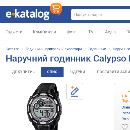
Гаджети
Комп'ютери
Фото
TV
Аудіо
П
Каталог
/
Годинники, прикраси й аксесуари
/
Годинники
/
Наручні г
Наручний годинник Calypso
ДЕ КУПИТИ
ОПИС
ВІДГУКИ
ПОСТАВИТИ ЗАП
5
від
Порі
Brai
Roze
Roze