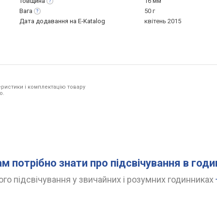
Товщина
16 мм
Вага
50 г
Дата додавання на E-Katalog
квітень 2015
ристики і комплектацію товару
o.
ам потрібно знати про підсвічування в год
го підсвічування у звичайних і розумних годинниках