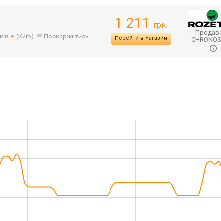
1 211
грн.
Продаве
ків
(Київ)
Поскаржитись
Перейти в магазин
CHRONO