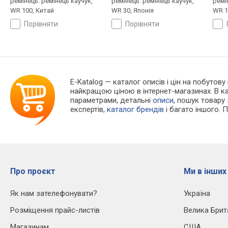
ремінець: ремінець каучук,
ремінець: ремінець каучук,
ремі
WR 100, Китай
WR 30, Японія
WR 1
порівняти
порівняти
E-Katalog
— каталог описів і цін на побутову
найкращою ціною в інтернет-магазинах. В 
параметрами, детальні
описи
, пошук товару
експертів,
каталог брендів
і багато іншого. 
Про проєкт
Ми в інших
Як нам зателефонувати?
Україна
Розміщення прайс-листів
Велика Брит
Магазинам
США