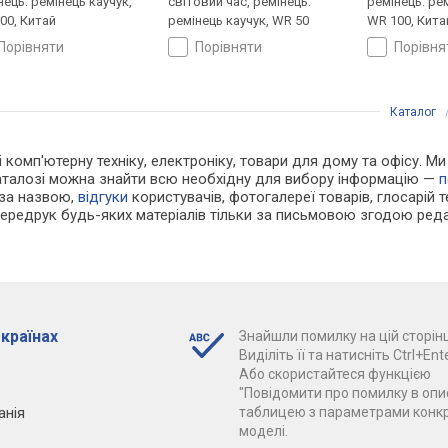
нець: ремінець каучук,
світовий час, ремінець:
ремінець: ре
00, Китай
ремінець каучук, WR 50
WR 100, Кита
порівняти
порівняти
порівн
Каталог
 і комп'ютерну техніку, електроніку, товари для дому та офісу. М
каталозі можна знайти всю необхідну для вибору інформацію —
п
 за назвою,
відгуки
користувачів, фотогалереї товарів, глосарій те
Передрук будь-яких матеріалів тільки за письмовою згодою реда
 країнах
Знайшли помилку на цій сторінц
Виділіть її та натисніть Ctrl+Ente
Або скористайтеся функцією
"Повідомити про помилку в опис
анія
таблицею з параметрами конк
моделі.