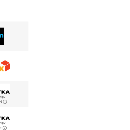
ць:
ON
ць:
et