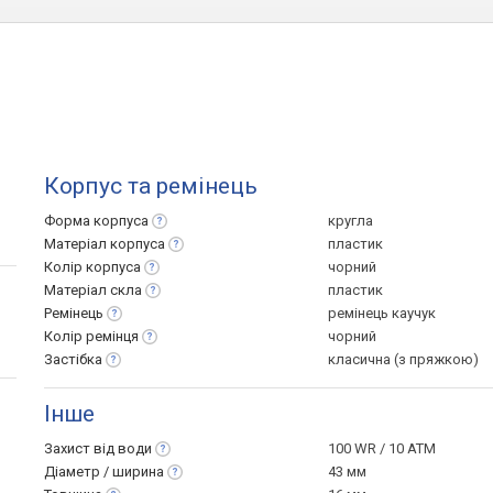
Корпус та ремінець
Форма
корпуса
кругла
Матеріал
корпуса
пластик
Колір
корпуса
чорний
Матеріал
скла
пластик
Ремінець
ремінець каучук
Колір
ремінця
чорний
Застібка
класична (з пряжкою)
Інше
Захист від
води
100 WR / 10 ATM
Діаметр /
ширина
43 мм