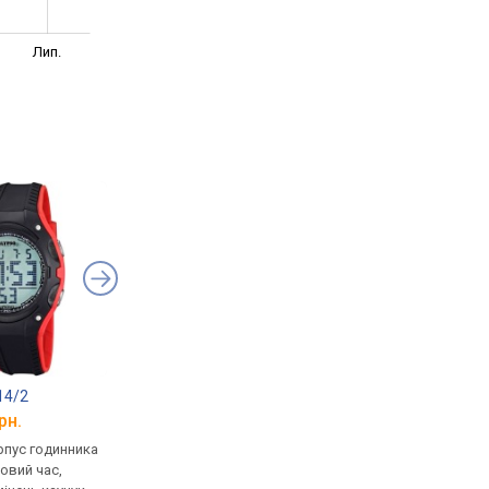
Лип.
14/2
Calypso K5670/1
Calypso K5670/4
рн.
від 1 462 грн.
від 1 462 грн.
рпус годинника
кварцові, корпус годинника
кварцові, корпус го
товий час,
пластик, світовий час,
пластик, світовий ча