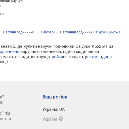
мінець каучук,
ремінець: ремінець каучук,
ремінець: ремінець ка
й
WR 100, Китай
WR 100, Китай
яти
порівняти
порівняти
/
Наручні годинники
/
Calypso
/
Наручний годинник Calypso K5625/1
и знаємо, де купити наручні годинники Calypso K5625/1 за
орівняння
наручних годинників, підбір моделей за
рмінів, огляди, інструкції,
рейтинг
товарів,
рекомендації
кції.
Ваш регіон
і?
r.
Україна
,
UA
і" під
ретної
Україна