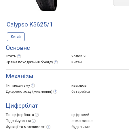
Calypso K5625/1
Китай
Основне
Стать
чоловічі
Країна походження
бренду
Китай
Механізм
Тип
механізму
кварцові
Джерело ходу
(живлення)
батарейка
Циферблат
Тип
циферблата
цифровий
Підсвічування
електронне
Функції та
можливості
будильник