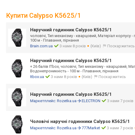
Купити Calypso K5625/1
Наручний годинник Calypso K5625/1
чоловічі, Тип механізму - кварцовий, Матеріал корпусу -
100 м - Плавання, пірнання
Brain.com.ua
З нами 8 років
(Київ)
Поскаржитись
Наручний годинник Calypso K5625/1
+ 26 балів ITbox, чоловічі, Тип механізму - кварцовий, Ма
Водонепроникність - 100 м - Плавання, пірнання
Itbox.ua
З нами 8 років
(Київ)
Поскаржитись
Наручний годинник Calypso K5625/1
Маркетплейс:
Rozetka.ua
ELECTRON
З нами 7 років
Чоловічі наручні годинники Calypso K5625/1
Маркетплейс:
Rozetka.ua
777Market
З нами 7 років