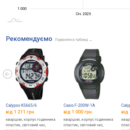
1 000
Січ. 2027
Лип.
Січ. 2025
L
Рекомендуємо
Порівняти в таблиці
→
Calypso K5665/6
Casio F-200W-1A
Caly
від 1 211 грн.
від 1 000 грн.
від 
кварцові, корпус годинника
кварцові, корпус годинника
квар
пластик, світовий час,
пластик, світовий час,
плас