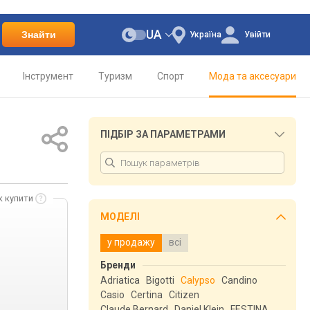
UA
Знайти
Україна
Увійти
Інструмент
Туризм
Спорт
Мода та аксесуари
ПІДБІР ЗА ПАРАМЕТРАМИ
к купити
МОДЕЛІ
у продажу
всі
Бренди
Adriatica
Bigotti
Calypso
Candino
Casio
Certina
Citizen
Claude Bernard
Daniel Klein
FESTINA