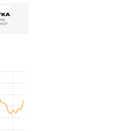
ць:
SHOP