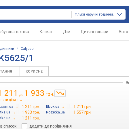
тільки наручні годинники
обутова техніка
Клімат
Дім
Дитячі товари
Авто
одинники
/
Calypso
 K5625/1
ИТАННЯ
КОРИСНЕ
Я
1 211
1 933
грн.
до
вняти ціни
→
5
n.com.ua
→
1 211 грн.
Itbox.ua
→
1 211 грн.
tka.ua
→
1 933 грн.
Rozetka.ua
→
1 557 грн.
tka.ua
→
1 211 грн.
в список
додати до порівняння