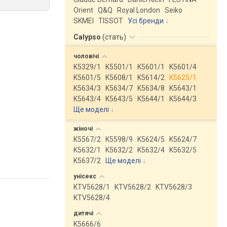
Orient
Q&Q
Royal London
Seiko
SKMEI
TISSOT
Усі бренди
Calypso
(
стать
)
чоловічі
K5329/1
K5501/1
K5601/1
K5601/4
K5601/5
K5608/1
K5614/2
K5625/1
K5634/3
K5634/7
K5634/8
K5643/1
K5643/4
K5643/5
K5644/1
K5644/3
Ще моделі
↓
жіночі
K5567/2
K5598/9
K5624/5
K5624/7
K5632/1
K5632/2
K5632/4
K5632/5
K5637/2
Ще моделі
↓
унісекс
KTV5628/1
KTV5628/2
KTV5628/3
KTV5628/4
дитячі
K5666/6