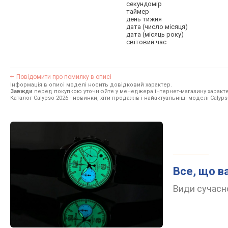
секундомір
таймер
день тижня
дата (число місяця)
дата (місяць року)
світовий час
Повідомити про помилку в описі
Інформація в описі моделі носить довідковий характер.
Завжди
перед покупкою уточнюйте у менеджера інтернет-магазину характе
Каталог Calypso 2026
- новинки, хіти продажів і найактуальніші моделі Calyps
Все, що в
Види сучасно