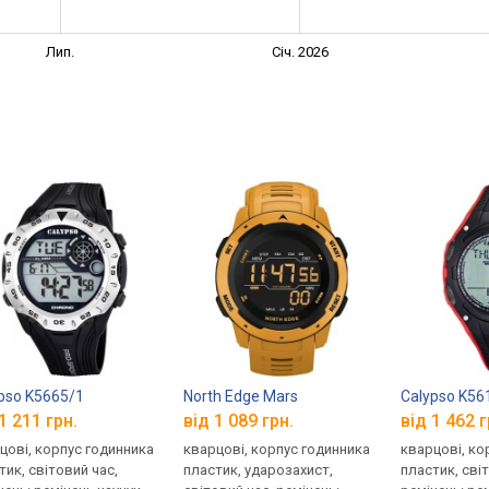
Лип.
Січ. 2026
pso K5665/1
North Edge Mars
Calypso K56
1 211 грн.
від 1 089 грн.
від 1 462 г
цові, корпус годинника
кварцові, корпус годинника
кварцові, ко
тик, світовий час,
пластик, ударозахист,
пластик, сві