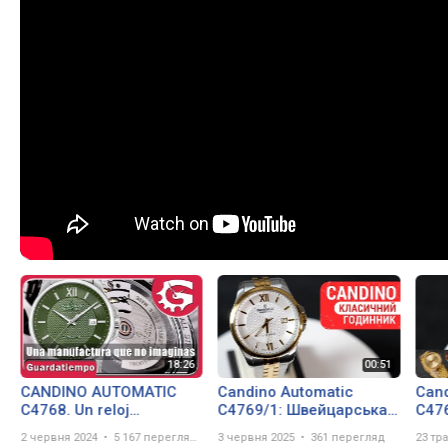
CANDINO AUTOMATIC
Candino Automatic
Cand
C4768. Un reloj
C4769/1: Швейцарська
C476
manufactura que no
Класика у Bicolor |
by 
2 червня 2024
5 167 переглядів
3 червня 2025
361 перегляд
23 тр
imaginas
Сапфір | Короткий огляд