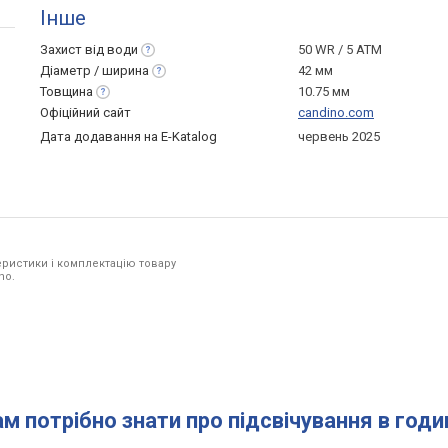
Інше
Захист від
води
50 WR / 5 ATM
Діаметр /
ширина
42 мм
Товщина
10.75 мм
Офіційний сайт
candino.com
Дата додавання на E-Katalog
червень 2025
ристики і комплектацію товару
no.
ам потрібно знати про підсвічування в год