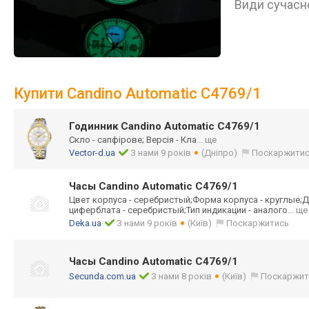
Види сучасно
Купити Candino Automatic C4769/1
Годинник Candino Automatic C4769/1
Скло - сапфірове; Версія - Кла
... ще
Vector-d.ua
З нами 9 років
(Дніпро)
Поскаржити
Часы Candino Automatic C4769/1
Цвет корпуса - серебристый;Фор
ма корпуса - круглые;Д
циферблата - серебристый;Тип индикации - аналого
... ще
Deka.ua
З нами 9 років
(Київ)
Поскаржитись
Часы Candino Automatic C4769/1
Secunda.com.ua
З нами 8 років
(Київ)
Поскаржит