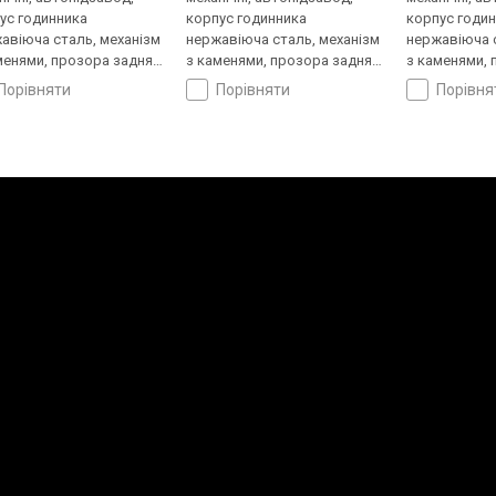
ус годинника
корпус годинника
корпус годи
авіюча сталь, механізм
нержавіюча сталь, механізм
нержавіюча с
менями, прозора задня
з каменями, прозора задня
з каменями, 
ка, ремінець: браслет
кришка, ремінець: браслет
кришка, ремі
порівняти
порівняти
порівн
ь, WR 30, Швейцарія
сталь, WR 30, Швейцарія
сталь, WR 30