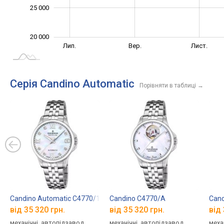
25 000
20 000
Трав.
Вер.
Лип.
Вер.
Лист.
L
Серія Candino Automatic
Порівняти в таблиці
→
Candino Automatic C4770/1
Candino C4770/A
Cand
від 35 320 грн.
від 35 320 грн.
від 
механічні, автопідзавод,
механічні, автопідзавод,
меха