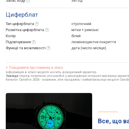
Запас
ходу
38 год
Циферблат
Тип
циферблата
стрілочний
Розмітка
циферблата
мітки + римські
Колір
білий
Підсвічування
люмінесцентне покриття
Функції та
можливості
дата (число місяця)
Повідомити про помилку в описі
Інформація в описі моделі носить довідковий характер.
Завжди
перед покупкою уточнюйте у менеджера інтернет-магазину характе
Каталог Candino 2026
- новинки, хіти продажів і найактуальніші моделі Candi
Все, що в