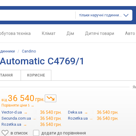
тільки наручні годинники
обутова техніка
Клімат
Дім
Дитячі товари
Авто
одинники
/
Candino
Automatic C4769/1
ИТАННЯ
КОРИСНЕ
Я
36 540
грн.
від
Порівняти ціни
→
5
Vector-d.ua
→
36 540 грн.
Deka.ua
→
36 540 грн.
Secunda.com.ua
→
36 540 грн.
Rozetka.ua
→
36 540 грн.
Rozetka.ua
→
36 540 грн.
в список
додати до порівняння