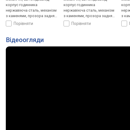
корпус годинника
корпус годинника
корп
нержавіюча сталь, механізм
нержавіюча сталь, механізм
нерж
з каменями, прозора задня
з каменями, прозора задня
з ка
кришка, ремінець: браслет
кришка, ремінець: браслет
криш
порівняти
порівняти
сталь, WR 30, Швейцарія
сталь, WR 30, Швейцарія
стал
Відеоогляди