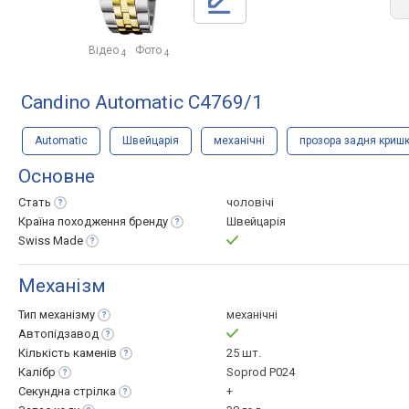
Відео
Фото
4
4
Candino Automatic C4769/1
Automatic
Швейцарія
механічні
прозора задня криш
Основне
Стать
чоловічі
Країна походження
бренду
Швейцарія
Swiss
Made
Механізм
Тип
механізму
механічні
Автопідзавод
Кількість
каменів
25 шт.
Калібр
Soprod P024
Секундна
стрілка
+