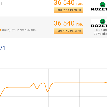
36 540
грн.
/1
Перейти в магазин
36 540
грн.
Продаве
(Київ)
Поскаржитись
Перейти в магазин
777Mark
9/1