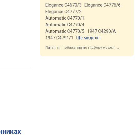
Elegance C4670/3
Elegance C4776/6
Elegance C4777/2
Automatic C4770/1
Automatic C4770/4
Automatic C4770/5
1947 C4290/A
1947 C4791/1
Ще моделі
↓
Питання і побажання по підбору моделі →
инниках