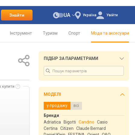
UA
Знайти
Україна
Увійти
Інструмент
Туризм
Спорт
Мода та аксесуари
ПІДБІР ЗА ПАРАМЕТРАМИ
к купити
МОДЕЛІ
у продажу
всі
Бренди
Adriatica
Bigotti
Candino
Casio
Certina
Citizen
Claude Bernard
Daniel Klein
FESTINA
Orient
Q&Q