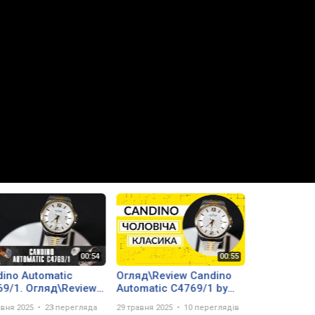
ino Automatic
Огляд\Review Candino
9/1. Огляд\Review
Automatic C4769/1 by
secunda.com.ua
Vector-D.ua
авня 2025
23 перегляда
29 травня 2025
10 переглядів