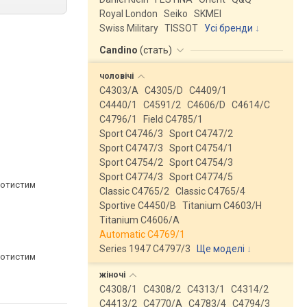
Royal London
Seiko
SKMEI
Swiss Military
TISSOT
Усі бренди
Candino
(
стать
)
чоловічі
C4303/A
C4305/D
C4409/1
C4440/1
C4591/2
C4606/D
C4614/C
C4796/1
Field C4785/1
Sport C4746/3
Sport C4747/2
Sport C4747/3
Sport C4754/1
Sport C4754/2
Sport C4754/3
Sport C4774/3
Sport C4774/5
лотистим
Classic C4765/2
Classic C4765/4
Sportive C4450/B
Titanium C4603/H
Titanium C4606/A
Automatic C4769/1
Series 1947 C4797/3
Ще моделі
↓
лотистим
жіночі
C4308/1
C4308/2
C4313/1
C4314/2
C4413/2
C4770/A
C4783/4
C4794/3