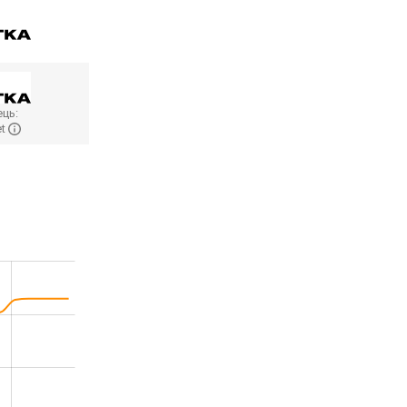
ць:
et