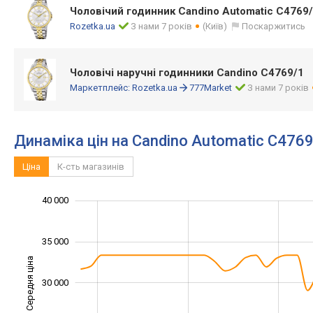
Чоловічий годинник Candino Automatic C4769
Rozetka.ua
З нами 7 років
(Київ)
Поскаржитись
Чоловічі наручні годинники Candino C4769/1
Маркетплейс:
Rozetka.ua
777Market
З нами 7 років
Динаміка цін на Candino Automatic C476
Ціна
К-сть магазинів
22 000
24 000
26 000
45 000
15 000
10 000
40 000
35 000
Середня ціна
30 000
24 000