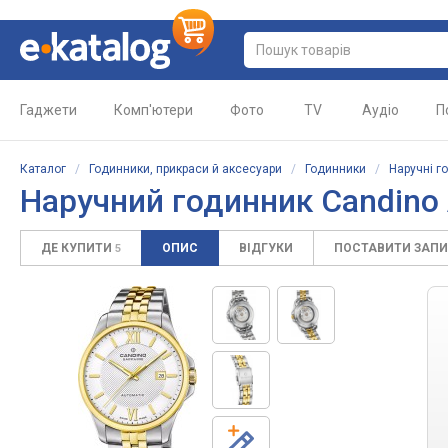
Гаджети
Комп'ютери
Фото
TV
Аудіо
П
Каталог
/
Годинники, прикраси й аксесуари
/
Годинники
/
Наручні г
Наручний годинник Candino 
ДЕ КУПИТИ
ОПИС
ВІДГУКИ
ПОСТАВИТИ ЗАП
5