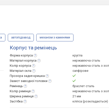
ка
автопідзавод
механізм з каменями
Корпус та ремінець
Форма
корпуса
кругла
Матеріал
корпуса
нержавіюча сталь
Колір
корпуса
нержавіюча сталь з зо
Матеріал
скла
сапфірове
Прозора задня
кришка
Захист заводної
головки
Ремінець
браслет сталь
Колір
ремінця
нержавіюча сталь з зо
Ширина
ремінця
21 мм
Застібка
кліпса (розкладається)