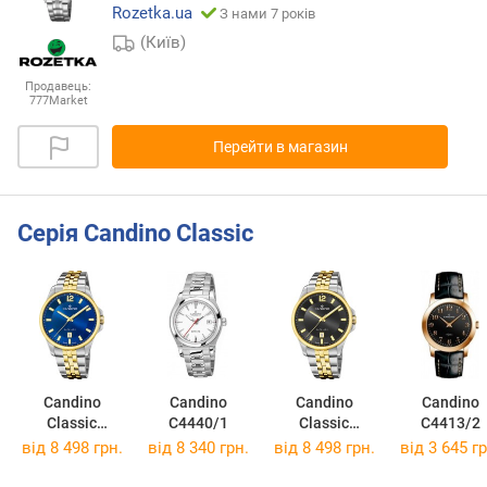
Rozetka.ua
З нами 7 років
(Київ)
Продавець:
777Market
Перейти в магазин
Серія Candino Classic
Candino
Candino
Candino
Candino
Classic
C4440/1
Classic
C4413/2
C4765/2
C4765/4
від 8 498 грн.
від 8 340 грн.
від 8 498 грн.
від 3 645 гр