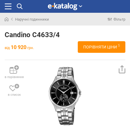
Наручні годинники
Фільтр
Шукали
раніше
Candino C4633/4
5
10 920
ПОРІВНЯТИ ЦІНИ
від
грн.
в порівняння
в список