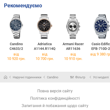
Рекомендуємо
Candino
Adriatica
Armani Racer
Casio Edifi
C4633/2
A1144.R114Q
AR11636
EFB-710D-
від
від
від
від 9 380 гр
10 920 грн.
10 700 грн.
10 910 грн.
Наручні годинники
Candino
Фільтр
Усі моделі
Повна версія сайту
Політика конфіденційності
Запитання й побажання щодо сайту