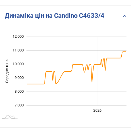
Динаміка цін на Candino C4633/4
12 000
 000
 000
 000
11 000
Середня ціна
10 000
10 000
9 000
8 000
7 000
2024
2025
2028
2026
L