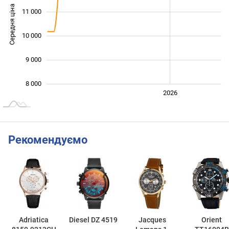
Середня ціна
11 000
10 000
10 000
9 000
8 000
2024
2025
2028
2026
L
Рекомендуємо
Adriatica
Diesel DZ 4519
Jacques
Orient