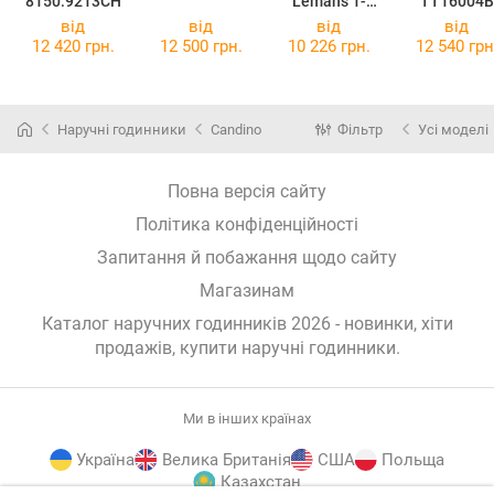
8150.9213CH
Lemans 1-
TT16004B
2068J
від
від
від
від
12 420 грн.
12 500 грн.
10 226 грн.
12 540 грн
Наручні годинники
Candino
Фільтр
Усі моделі
Повна версія сайту
Політика конфіденційності
Запитання й побажання щодо сайту
Магазинам
Каталог наручних годинників 2026 - новинки, хіти
продажів,
купити наручні годинники
.
Ми в інших країнах
Україна
Велика Британія
США
Польща
Казахстан