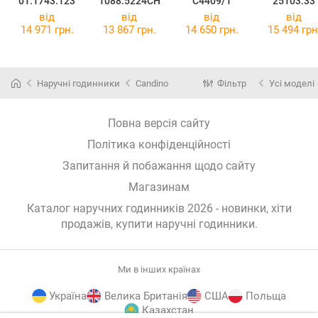
01.1743.123
1088.5224CH
C4409/1
25103.33
від
від
від
від
14 971 грн.
13 867 грн.
14 650 грн.
15 494 грн
Наручні годинники
Candino
Фільтр
Усі моделі
Повна версія сайту
Політика конфіденційності
Запитання й побажання щодо сайту
Магазинам
Каталог наручних годинників 2026 - новинки, хіти
продажів,
купити наручні годинники
.
Ми в інших країнах
Україна
Велика Британія
США
Польща
Казахстан