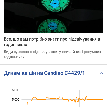
Все, що вам потрібно знати про підсвічування в
годинниках
Види сучасного підсвічування у звичайних і розумних
годинниках
Динаміка цін на Candino C4429/1
16 000
 000
 000
 000
15 000