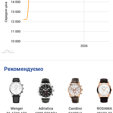
14 000
Середня ціна
13 000
10 000
12 000
11 000
10 000
2024
2025
2028
2026
L
Рекомендуємо
Wenger
Adriatica
Candino
RODANIA