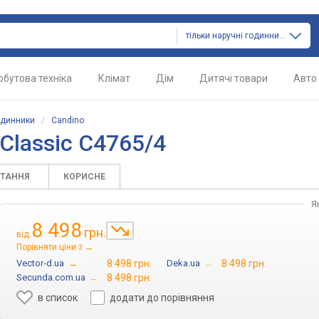
тільки наручні годинники
обутова техніка
Клімат
Дім
Дитячі товари
Авто
одинники
/
Candino
Classic C4765/4
ИТАННЯ
КОРИСНЕ
Я
8 498
грн.
від
Порівняти ціни
→
3
Vector-d.ua
→
8 498 грн.
Deka.ua
→
8 498 грн.
Secunda.com.ua
→
8 498 грн.
в список
додати до порівняння