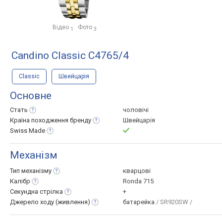
Відео
Фото
1
3
Candino Classic C4765/4
Classic
Швейцарія
Основне
Стать
чоловічі
Країна походження
бренду
Швейцарія
Swiss
Made
Механізм
Тип
механізму
кварцові
Калібр
Ronda 715
Секундна
стрілка
+
Джерело ходу
(живлення)
батарейка
/ SR920SW /