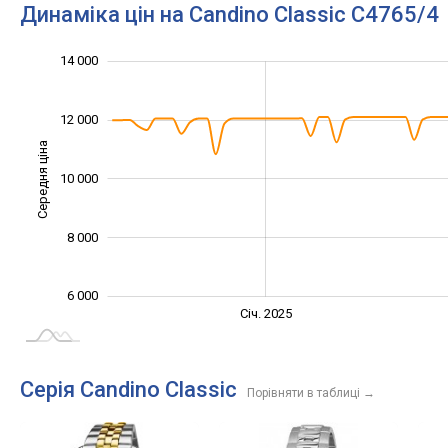
Динаміка цін на Candino Classic C4765/4
16 000
4 000
5 000
7 000
9 000
2 000
14 000
12 000
Середня ціна
10 000
10 000
8 000
6 000
Січ. 2027
Жовт.
Жовт.
Лип.
Квіт.
Квіт.
Січ. 2025
L
Серія Candino Classic
Порівняти в таблиці
→