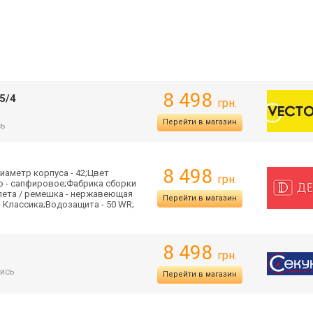
8 498
5/4
грн.
Перейти в магазин
сь
8 498
иаметр корпуса - 42;Цвет
грн.
ло - сапфировое;Фабрика сборки
лета / ремешка - нержавеющая
Перейти в магазин
- Классика;Водозащита - 50 WR;
8 498
грн.
ись
Перейти в магазин