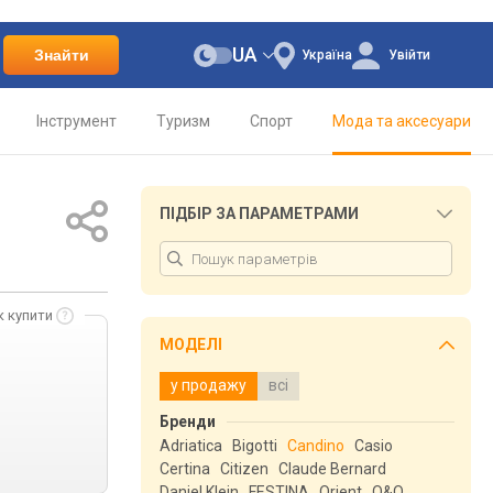
UA
Знайти
Україна
Увійти
Інструмент
Туризм
Спорт
Мода та аксесуари
ПІДБІР ЗА ПАРАМЕТРАМИ
к купити
МОДЕЛІ
у продажу
всі
Бренди
Adriatica
Bigotti
Candino
Casio
Certina
Citizen
Claude Bernard
Daniel Klein
FESTINA
Orient
Q&Q