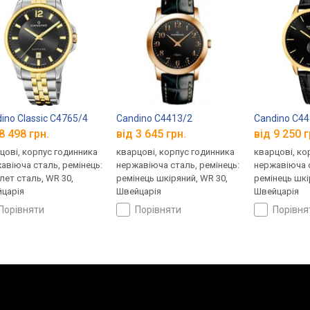
ino Classic C4765/4
Candino C4413/2
Candino C44
8 498 грн.
від 3 645 грн.
від 9 250 г
цові, корпус годинника
кварцові, корпус годинника
кварцові, ко
авіюча сталь, ремінець:
нержавіюча сталь, ремінець:
нержавіюча с
лет сталь, WR 30,
ремінець шкіряний, WR 30,
ремінець шкі
царія
Швейцарія
Швейцарія
порівняти
порівняти
порівн