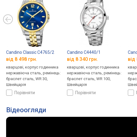
Candino Classic C4765/2
Candino C4440/1
Cand
від 8 498 грн.
від 8 340 грн.
від 
кварцові, корпус годинника
кварцові, корпус годинника
квар
нержавіюча сталь, ремінець:
нержавіюча сталь, ремінець:
нерж
браслет сталь, WR 30,
браслет сталь, WR 100,
брас
Швейцарія
Швейцарія
Швей
порівняти
порівняти
Відеоогляди