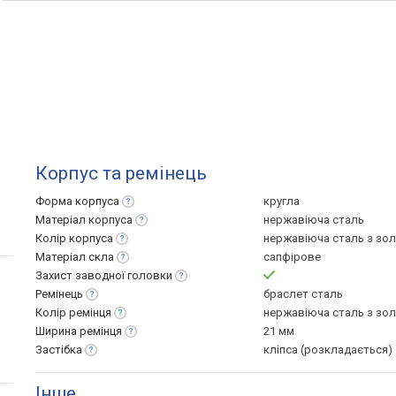
Корпус та ремінець
Форма
корпуса
кругла
Матеріал
корпуса
нержавіюча сталь
Колір
корпуса
нержавіюча сталь з зо
Матеріал
скла
сапфірове
Захист заводної
головки
Ремінець
браслет сталь
Колір
ремінця
нержавіюча сталь з зо
Ширина
ремінця
21 мм
Застібка
кліпса (розкладається)
Інше