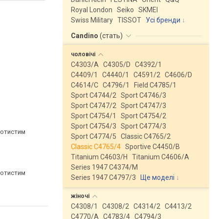
Royal London
Seiko
SKMEI
Swiss Military
TISSOT
Усі бренди
Candino
(
стать
)
чоловічі
C4303/A
C4305/D
C4392/1
C4409/1
C4440/1
C4591/2
C4606/D
C4614/C
C4796/1
Field C4785/1
Sport C4744/2
Sport C4746/3
Sport C4747/2
Sport C4747/3
Sport C4754/1
Sport C4754/2
Sport C4754/3
Sport C4774/3
лотистим
Sport C4774/5
Classic C4765/2
Classic C4765/4
Sportive C4450/B
Titanium C4603/H
Titanium C4606/A
Series 1947 C4374/M
лотистим
Series 1947 C4797/3
Ще моделі
↓
жіночі
C4308/1
C4308/2
C4314/2
C4413/2
C4770/A
C4783/4
C4794/3