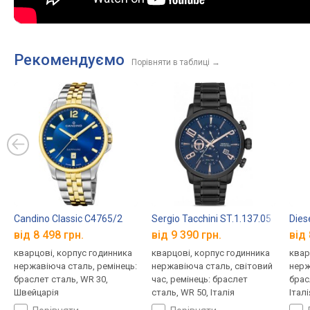
Рекомендуємо
Порівняти в таблиці
→
Candino Classic C4765/2
Sergio Tacchini ST.1.137.05
Dies
від 8 498 грн.
від 9 390 грн.
від 
кварцові, корпус годинника
кварцові, корпус годинника
квар
нержавіюча сталь, ремінець:
нержавіюча сталь, світовий
нерж
браслет сталь, WR 30,
час, ремінець: браслет
брас
Швейцарія
сталь, WR 50, Італія
Італі