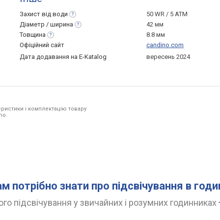
Захист від
води
50 WR / 5 ATM
Діаметр /
ширина
42 мм
Товщина
8.8 мм
Офіційний сайт
candino.com
Дата додавання на E-Katalog
вересень 2024
ристики і комплектацію товару
no.
ам потрібно знати про підсвічування в год
го підсвічування у звичайних і розумних годинниках