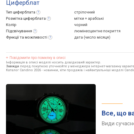
Циферблат
Тип
циферблата
стрілочний
Розмітка
циферблата
мітки + арабські
Колір
чорний
Підсвічування
люмінесцентне покриття
Функції та
можливості
дата (число місяця)
Повідомити про помилку в описі
Інформація в описі моделі носить довідковий характер.
Завжди
перед покупкою уточнюйте у менеджера інтернет-магазину характе
Каталог Candino 2026
- новинки, хіти продажів і найактуальніші моделі Candi
Все, що в
Види сучасно