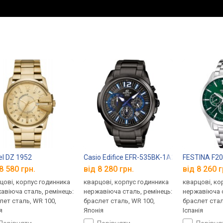
el DZ 1952
Casio Edifice EFR-535BK-1A2
FESTINA F2
8 580 грн.
від 8 280 грн.
від 8 260 г
цові, корпус годинника
кварцові, корпус годинника
кварцові, ко
авіюча сталь, ремінець:
нержавіюча сталь, ремінець:
нержавіюча с
лет сталь, WR 100,
браслет сталь, WR 100,
браслет стал
я
Японія
Іспанія