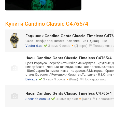
Купити Candino Classic C4765/4
Годинник Candino Gents Classic Timeless C476
Скло - сапфірове; Версія - Класика; Тип індикаці
... ще
Vector-d.ua
З нами 9 років
(Дніпро)
Поскаржити
Часы Candino Gents Classic Timeless C4765/4
Цвет корпуса - серебристый;Форма корпуса - круглые;Д
циферблата - черный;Тип индикации - аналоговый;Стек
- Швейцария;Тип механизма - кварцевый;Материал брас
сталь;Браслет / Ремешок - браслет;Толщина - 8.8;Стиль 
Deka.ua
З нами 9 років
(Київ)
Поскаржитись
Часы Candino Gents Classic Timeless C4765/4
Secunda.com.ua
З нами 8 років
(Київ)
Поскаржит