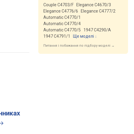
Couple C4703/F
Elegance C4670/3
Elegance C4776/6
Elegance C4777/2
Automatic C4770/1
Automatic C4770/4
Automatic C4770/5
1947 C4290/A
1947 C4791/1
Ще моделі
↓
Питання і побажання по підбору моделі →
инниках