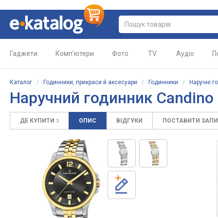
Гаджети
Комп'ютери
Фото
TV
Аудіо
П
Каталог
/
Годинники, прикраси й аксесуари
/
Годинники
/
Наручні г
Наручний годинник Candino 
ДЕ КУПИТИ
ОПИС
ВІДГУКИ
ПОСТАВИТИ ЗАП
3