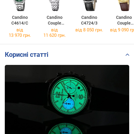
Candino
Candino
Candino
Candino
C4614/C
Couple
C4724/3
Couple
C4703/F
C4726/2
від
від
від 8 050 грн.
від 9 090 гр
13 970 грн.
11 620 грн.
Корисні статті