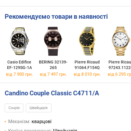
Рекомендуємо товари в наявності
Casio Edifice
BERING 32139-
Pierre Ricaud
Pierre Rica
EF-129SG-1A
265
91064.F154Q
97243.112
від 7 900 грн.
від 7 497 грн.
від 8 010 грн.
від 6 295 гр
Candino Couple Classic C4711/A
Couple
Швейцарія
Механізм:
кварцові
Країна походження:
Швейцарія