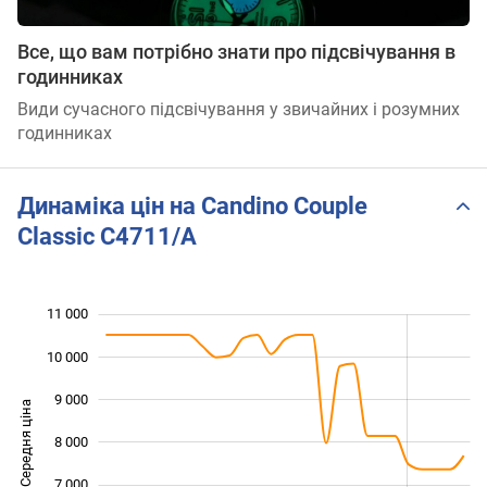
Все, що вам потрібно знати про підсвічування в
годинниках
Види сучасного підсвічування у звичайних і розумних
годинниках
Динаміка цін на Candino Couple
Classic C4711/A
11 000
 000
 000
 000
10 000
9 000
Середня ціна
8 000
10 000
7 000