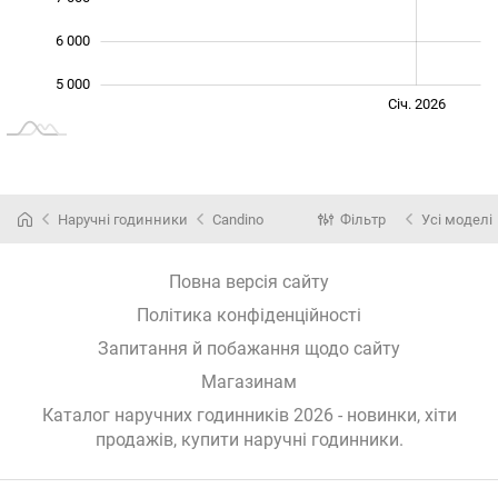
6 000
5 000
Жовт.
Лип.
Лип.
Січ. 2026
L
Наручні годинники
Candino
Фільтр
Усі моделі
Повна версія сайту
Політика конфіденційності
Запитання й побажання щодо сайту
Магазинам
Каталог наручних годинників 2026 - новинки, хіти
продажів,
купити наручні годинники
.