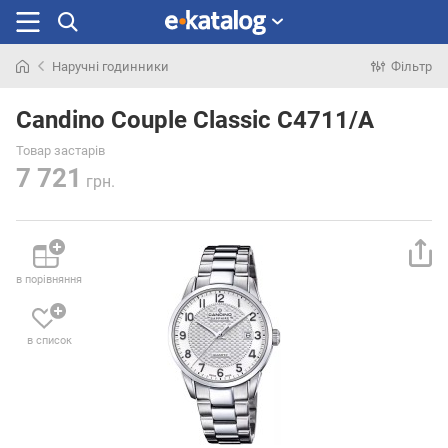
Наручні годинники
Фільтр
Шукали
раніше
Candino Couple Classic C4711/A
Товар застарів
7 721
грн.
в порівняння
в список