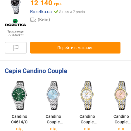
12 140
грн.
Rozetka.ua
З нами 7 років
(Київ)
Продавець:
777Market
Перейти в магазин
Серія Candino Couple
Candino
Candino
Candino
Candino
C4614/C
Couple
Couple
Couple
C4703/F
C4704/E
C4704/F
від
від
від
від