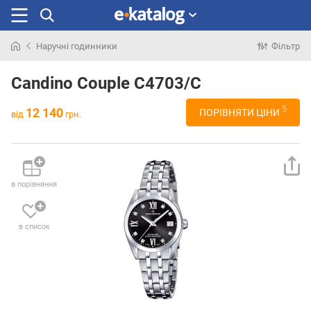
Наручні годинники
Фільтр
Шукали
раніше
Candino Couple C4703/C
5
12 140
ПОРІВНЯТИ ЦІНИ
від
грн.
в порівняння
в список