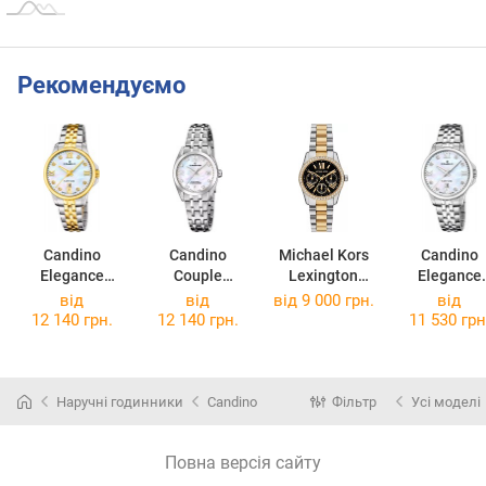
Рекомендуємо
Candino
Candino
Michael Kors
Candino
Elegance
Couple
Lexington
Elegance
C4767/1
C4703/D
MK4925
C4766/1
від
від
від 9 000 грн.
від
12 140 грн.
12 140 грн.
11 530 грн
Наручні годинники
Candino
Фільтр
Усі моделі
Повна версія сайту