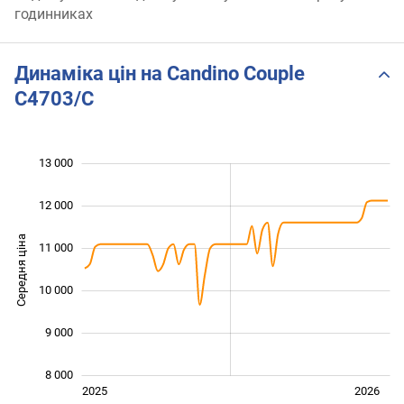
годинниках
Динаміка цін на Candino Couple
C4703/C
13 000
 000
 000
 000
12 000
Середня ціна
11 000
10 000
10 000
9 000
8 000
Січ. 2025
Лип.
2027
2025
2026
L