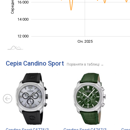
Середня ціна
16 000
12 000
14 000
12 000
Січ. 2027
Лип.
Січ. 2025
L
Серія Candino Sport
Порівняти в таблиці
→
Candino Sport C4774/3
Candino Sport C4747/3
Cand