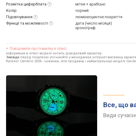
Розмітка
циферблата
мітки + арабські
Колір
чорний
Підсвічування
люмінесцентне покриття
Функції та
можливості
дата (число місяця)
хронограф
Повідомити про помилку в описі
Інформація в описі моделі носить довідковий характер.
Завжди
перед покупкою уточнюйте у менеджера інтернет-магазину характе
Каталог Candino 2026
- новинки, хіти продажів і найактуальніші моделі Candi
Все, що в
Види сучасно