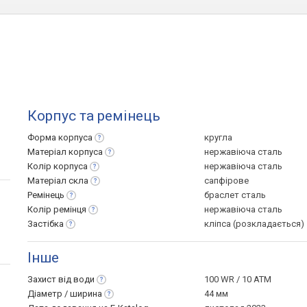
Корпус та ремінець
Форма
корпуса
кругла
Матеріал
корпуса
нержавіюча сталь
Колір
корпуса
нержавіюча сталь
Матеріал
скла
сапфірове
Ремінець
браслет сталь
Колір
ремінця
нержавіюча сталь
Застібка
кліпса (розкладається)
Інше
Захист від
води
100 WR / 10 ATM
Діаметр /
ширина
44 мм