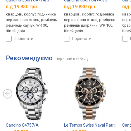
від 19 830 грн.
від 19 830 грн.
від 
кварцові, корпус годинника
кварцові, корпус годинника
квар
нержавіюча сталь, ремінець:
нержавіюча сталь, ремінець:
нерж
ремінець каучук, WR 30,
ремінець шкіряний, WR 100,
брас
Швейцарія
Швейцарія
Швей
порівняти
порівняти
Рекомендуємо
Порівняти в таблиці
→
Candino C4757/A
Le Temps Swiss Naval Patrol LT104
Cand