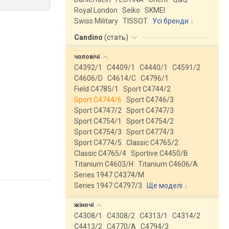
Royal London
Seiko
SKMEI
Swiss Military
TISSOT
Усі бренди
Candino
(
стать
)
чоловічі
C4392/1
C4409/1
C4440/1
C4591/2
C4606/D
C4614/C
C4796/1
Field C4785/1
Sport C4744/2
Sport C4744/6
Sport C4746/3
Sport C4747/2
Sport C4747/3
Sport C4754/1
Sport C4754/2
Sport C4754/3
Sport C4774/3
Sport C4774/5
Classic C4765/2
Classic C4765/4
Sportive C4450/B
Titanium C4603/H
Titanium C4606/A
Series 1947 C4374/M
Series 1947 C4797/3
Ще моделі
↓
жіночі
C4308/1
C4308/2
C4313/1
C4314/2
C4413/2
C4770/A
C4794/3