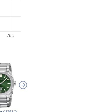
Лип.
rt C4754/3
Candino Sport C4746/3
Candino Sport C477