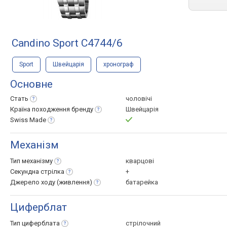
Candino Sport C4744/6
Sport
Швейцарія
хронограф
Основне
Стать
чоловічі
Країна походження
бренду
Швейцарія
Swiss
Made
Механізм
Тип
механізму
кварцові
Секундна
стрілка
+
Джерело ходу
(живлення)
батарейка
Циферблат
Тип
циферблата
стрілочний