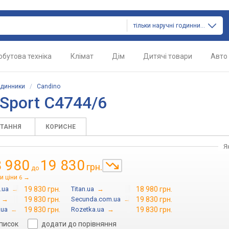
тільки наручні годинники
обутова техніка
Клімат
Дім
Дитячі товари
Авто
одинники
/
Candino
Sport C4744/6
ИТАННЯ
КОРИСНЕ
Я
 980
19 830
грн.
до
и ціни
→
6
.ua
→
19 830 грн.
Titan.ua
→
18 980 грн.
→
19 830 грн.
Secunda.com.ua
→
19 830 грн.
.ua
→
19 830 грн.
Rozetka.ua
→
19 830 грн.
список
додати до порівняння