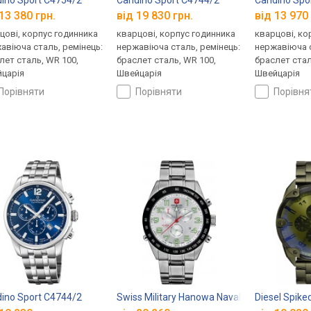
13 380 грн.
від 19 830 грн.
від 13 970 
цові, корпус годинника
кварцові, корпус годинника
кварцові, ко
авіюча сталь, ремінець:
нержавіюча сталь, ремінець:
нержавіюча с
лет сталь, WR 100,
браслет сталь, WR 100,
браслет стал
царія
Швейцарія
Швейцарія
порівняти
порівняти
порівн
4.45BT02
ino Sport C4744/2
Swiss Military Hanowa Navalus 06-5150.04.
Diesel Spik