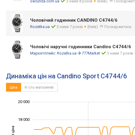
Secunda.com.ua
З нами 8 років
(Київ)
Поскаржит
Чоловічий годинник CANDINO C4744/6
Rozetka.ua
З нами 7 років
(Київ)
Поскаржитись
Чоловічі наручні годинники Candino C4744/6
Маркетплейс:
Rozetka.ua
777Market
З нами 7 років
Динаміка цін на Candino Sport C4744/6
Ціна
К-сть магазинів
20 000
10 000
11 000
13 000
15 000
17 000
22 000
8 000
18 000