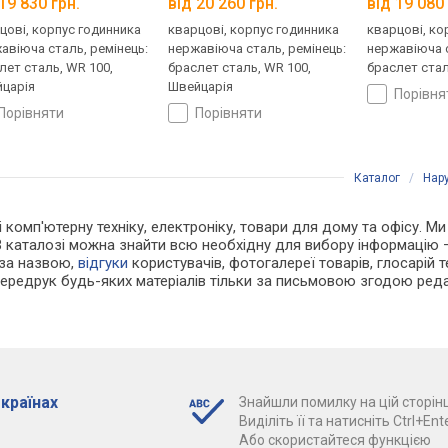
19 830 грн.
від 20 260 грн.
від 19 080 
цові, корпус годинника
кварцові, корпус годинника
кварцові, ко
авіюча сталь, ремінець:
нержавіюча сталь, ремінець:
нержавіюча с
лет сталь, WR 100,
браслет сталь, WR 100,
браслет сталь
царія
Швейцарія
порівн
порівняти
порівняти
Каталог
/
Нар
 і комп'ютерну техніку, електроніку, товари для дому та офісу. М
В каталозі можна знайти всю необхідну для вибору інформацію
 за назвою,
відгуки
користувачів, фотогалереї товарів, глосарій те
Передрук будь-яких матеріалів тільки за письмовою згодою реда
 країнах
Знайшли помилку на цій сторінц
Виділіть її та натисніть Ctrl+Ente
Або скористайтеся функцією