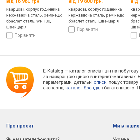
від 18 980 грн.
від 19 800 грн.
від 
кварцові, корпус годинника
кварцові, корпус годинника
квар
нержавіюча сталь, ремінець:
нержавіюча сталь, ремінець:
нерж
браслет сталь, WR 100,
браслет сталь, Швейцарія
брас
Швейцарія
Швей
порівняти
порівняти
E-Katalog
— каталог описів і цін на побутову
за найкращою ціною в інтернет-магазинах. 
параметрами, детальні
описи
, пошук товару
експертів,
каталог брендів
і багато іншого. 
Про проєкт
Ми в інших
Як нам зателефонувати?
Україна