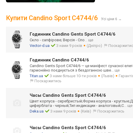
Купити Candino Sport C4744/6
Усі ціни 6
→
Годинник Candino Gents Sport C4744/6
Скло - сапфірове; Версія - Спо
... ще
Vector-d.ua
З нами 9 років
(Дніпро)
Поскаржити
Годинник Candino C4744/6
Candino Gents Sport C4744/6 — це маніфест сучасної еле
гармонійно поєднується з бездоганною шве
... ще
Titan.ua
З нами більше 10-ти років
(Львів)
Гаранті
Поскаржитись
Часы Candino Gents Sport C4744/6
Цвет корпуса - серебристый;Фор
ма корпуса - круглые;Д
циферблата - черный;Тип индикации - аналоговый;С
... ще
Deka.ua
З нами 9 років
(Київ)
Поскаржитись
Часы Candino Gents Sport C4744/6