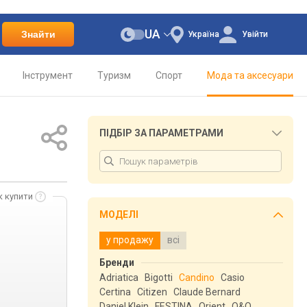
UA
Знайти
Україна
Увійти
Інструмент
Туризм
Спорт
Мода та аксесуари
ПІДБІР ЗА ПАРАМЕТРАМИ
к купити
МОДЕЛІ
у продажу
всі
Бренди
Adriatica
Bigotti
Candino
Casio
Certina
Citizen
Claude Bernard
Daniel Klein
FESTINA
Orient
Q&Q