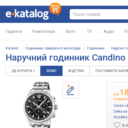
Гаджети
Комп'ютери
Фото
TV
Аудіо
П
Каталог
/
Годинники, прикраси й аксесуари
/
Годинники
/
Наручні г
Наручний годинник Candino 
ДЕ КУПИТИ
ОПИС
ВІДГУКИ
ПОСТАВИТИ ЗАП
6
18
від
Порівнят
Vector-d
Deka.ua
Rozetka
в 