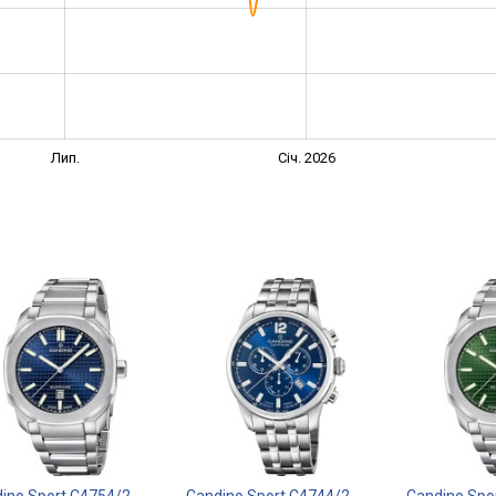
Лип.
Січ. 2026
ino Sport C4754/2
Candino Sport C4744/2
Candino Spo