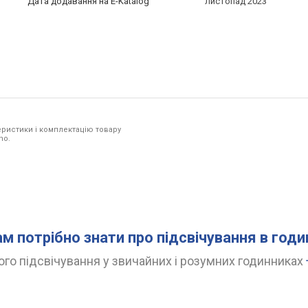
Дата додавання на E-Katalog
листопад 2023
ристики і комплектацію товару
no.
ам потрібно знати про підсвічування в год
го підсвічування у звичайних і розумних годинниках