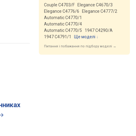
Couple C4703/F
Elegance C4670/3
Elegance C4776/6
Elegance C4777/2
Automatic C4770/1
Automatic C4770/4
Automatic C4770/5
1947 C4290/A
1947 C4791/1
Ще моделі
↓
Питання і побажання по підбору моделі →
инниках