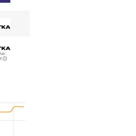
ць:
et