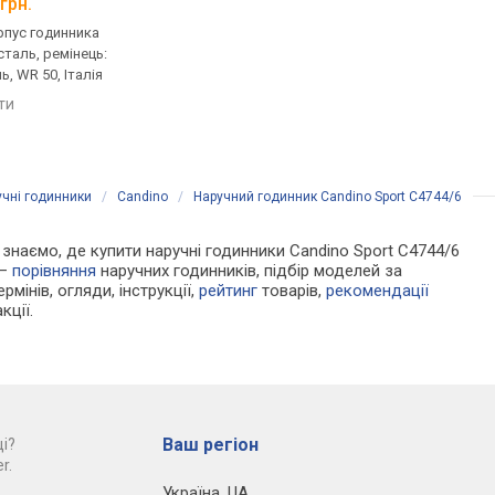
грн.
від 19 080 грн.
від 19 042 грн.
рпус годинника
кварцові, корпус годинника
кварцові, корпус го
таль, ремінець:
нержавіюча сталь, ремінець:
нержавіюча сталь, р
, WR 50, Італія
браслет сталь, WR 50, Італія
браслет сталь, WR 10
Швейцарія
яти
порівняти
порівняти
учні годинники
/
Candino
/
Наручний годинник Candino Sport C4744/6
и знаємо, де купити наручні годинники Candino Sport C4744/6
 —
порівняння
наручних годинників, підбір моделей за
рмінів, огляди, інструкції,
рейтинг
товарів,
рекомендації
кції.
Ваш регіон
і?
r.
Україна
,
UA