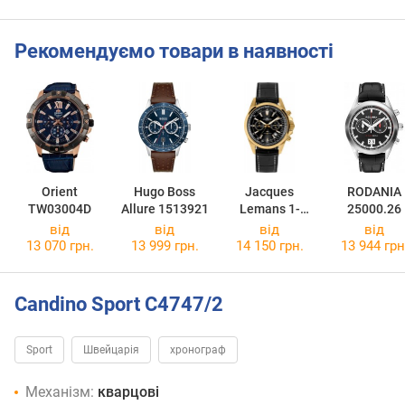
Рекомендуємо товари в наявності
Orient
Hugo Boss
Jacques
RODANIA
TW03004D
Allure 1513921
Lemans 1-
25000.26
2117E
від
від
від
від
13 070 грн.
13 999 грн.
14 150 грн.
13 944 грн
Candino Sport C4747/2
Sport
Швейцарія
хронограф
Механізм:
кварцові