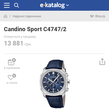
Наручні годинники
Фільтр
Шукали
раніше
Candino Sport C4747/2
Очікується у продажу
13 881
грн.
в порівняння
в список