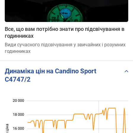
Все, що вам потрібно знати про підсвічування в
годинниках
Види сучасного підсвічування у звичайних і розумних
годинниках
Динаміка цін на Candino Sport
C4747/2
20 000
 000
 000
 000
18 000
16 000