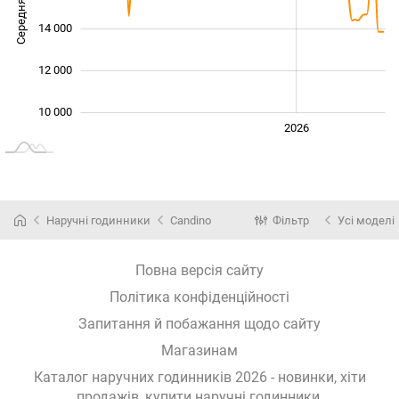
Середня ціна
10 000
14 000
12 000
10 000
2024
2025
2028
2026
L
Наручні годинники
Candino
Фільтр
Усі моделі
Повна версія сайту
Політика конфіденційності
Запитання й побажання щодо сайту
Магазинам
Каталог наручних годинників 2026 - новинки, хіти
продажів,
купити наручні годинники
.