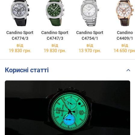
Candino Sport
Candino Sport
Candino Sport
Candino
C4774/3
C4747/3
C4754/1
C4409/1
від
від
від
від
19 830 грн.
19 830 грн.
13 970 грн.
14 650 грн
Корисні статті