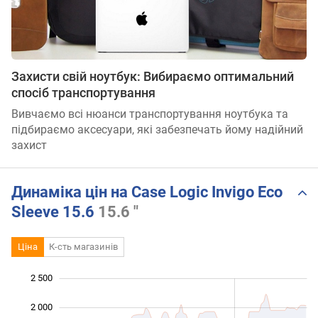
Захисти свій ноутбук: Вибираємо оптимальний
спосіб транспортування
Вивчаємо всі нюанси транспортування ноутбука та
підбираємо аксесуари, які забезпечать йому надійний
захист
Динаміка цін на Case Logic Invigo Eco
Sleeve 15.6
15.6 "
Ціна
К-сть магазинів
2 500
 000
 000
-500
2 000