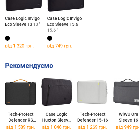
Case Logic Invigo
Case Logic Invigo
Eco Sleeve 13
13 "
Eco Sleeve 15.6
15.6 "
від 1 320 грн.
від 749 грн.
Рекомендуємо
Tech-Protect
Case Logic
Tech-Protect
WiWU Ora
Defender RS
Huxton Sleeve
Defender 15-16
Sleeve 16
15-16
HUXS-215
від 1 589 грн.
від 1 046 грн.
від 1 269 грн.
від 949 грн