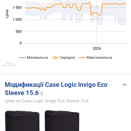
1 500
Ціна
1 000
1 000
500
0
2024
2025
2028
2026
L
Мінімальна
Середня
Максимальна
Модификації Case Logic Invigo Eco
Sleeve 15.6
2
Ціни на Case Logic Invigo Eco Sleeve 15.6