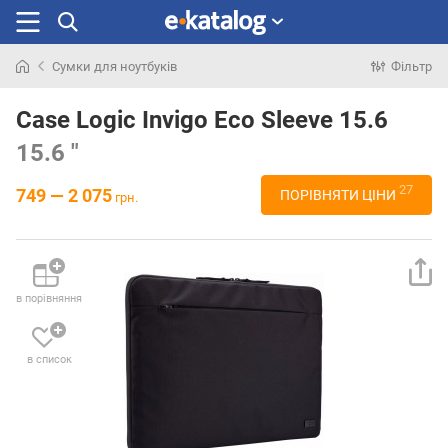
Сумки для ноутбуків
Фільтр
Шукали
раніше
Case Logic Invigo Eco Sleeve 15.6
15.6 "
27
749 — 2 075
ПОРІВНЯТИ ЦІНИ
грн.
в порівняння
в список