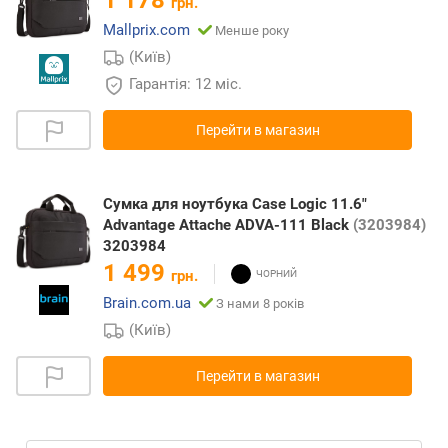
1 178
грн.
Mallprix.com
Менше року
(Київ)
Гарантія: 12 міс.
Перейти в магазин
Сумка для ноутбука Case Logic 11.6"
Advantage Attache ADVA-111 Black
(3203984)
3203984
1 499
грн.
Brain.com.ua
З нами 8 років
(Київ)
Перейти в магазин