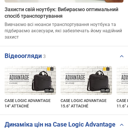
Захисти свій ноутбук: Вибираємо оптимальний
спосіб транспортування
Вивчаємо всі нюанси транспортування ноутбука та
підбираємо аксесуари, які забезпечать йому надійний
захист
Відеоогляди
3
CASE LOGIC ADVANTAGE
CASE LOGIC ADVANTAGE
CASE
14" ATTACHÉ
15.6" ATTACHÉ
11.6"
Динаміка цін на Case Logic Advantage