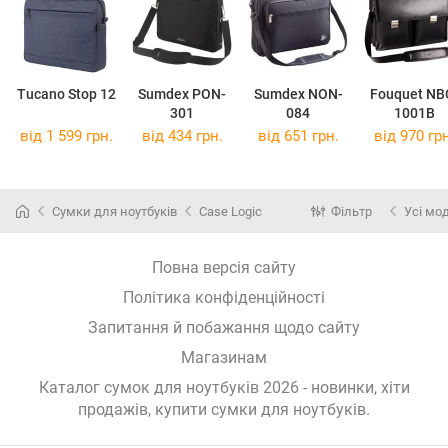
Tucano Stop 12
Sumdex PON-
Sumdex NON-
Fouquet NB
301
084
1001B
від 1 599 грн.
від 434 грн.
від 651 грн.
від 970 грн
Сумки для ноутбуків
Case Logic
Фільтр
Усі мо
Повна версія сайту
Політика конфіденційності
Запитання й побажання щодо сайту
Магазинам
Каталог сумок для ноутбуків 2026 - новинки, хіти
продажів,
купити сумки для ноутбуків
.