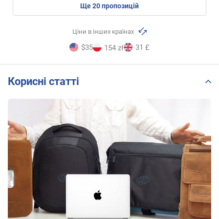
ще
20
пропозицій
Ціни в інших країнах
$35
31 £
154 zł
Корисні статті