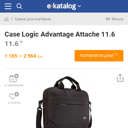
Сумки для ноутбуків
Фільтр
Шукали
раніше
Case Logic Advantage Attache 11.6
11.6 "
33
1 165 — 2 964
ПОРІВНЯТИ ЦІНИ
грн.
в порівняння
в список