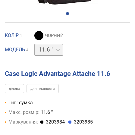
КОЛІР
1
14 "
15.6 "
17.3 "
МОДЕЛЬ
4
Case Logic Advantage Attache 11.6
ділова
для планшета
Тип:
сумка
Макс. розмір:
11.6 "
Маркування:
3203984
3203985