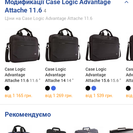
Модификації Case Logic Advantage
Attache 11.6
4
Ціни на Case Logic Advantage Attache 11.6
Case Logic
Case Logic
Case Logic
Cas
Advantage
Advantage
Advantage
Adv
Attache 11.6
11.6 "
Attache 14
14 "
Attache 15.6
15.6 "
Att
від 1 165 грн.
від 1 269 грн.
від 1 539 грн.
від
Рекомендуємо