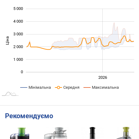
5 000
 000
 000
 000
4 000
3 000
Ціна
1 000
2 000
1 000
0
2024
2025
2028
2026
L
Мінімальна
Середня
Максимальна
Рекомендуємо