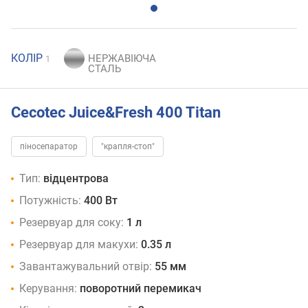
КОЛІР
1
Cecotec Juice&Fresh 400 Titan
піносепаратор
"крапля-стоп"
Тип:
відцентрова
Потужність:
400 Вт
Резервуар для соку:
1 л
Резервуар для макухи:
0.35 л
Завантажувальний отвір:
55 мм
Керування:
поворотний перемикач