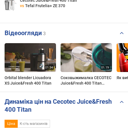
Cecotec Juice&Fresh 400 Titan
vs
Tefal Frutelia+ ZE 370
Відеоогляди
3
Orbital blender Licuadora
Соковыжималка CECOTEC
Як ви
XS Juice&Fresh 400 Titan
Juice&Fresh 400 Titan
Black
Динаміка цін на Cecotec Juice&Fresh
400 Titan
Ціна
К-сть магазинів