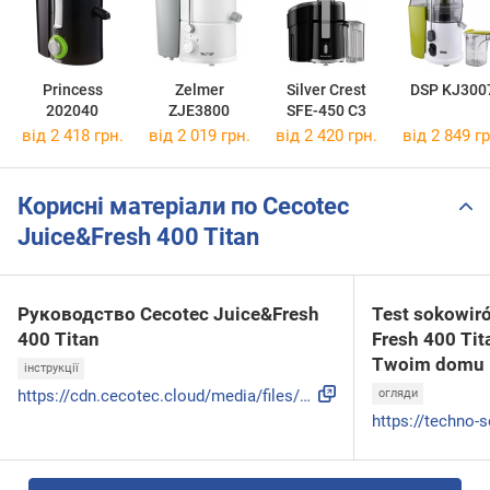
Princess
Zelmer
Silver Crest
DSP KJ300
202040
ZJE3800
SFE-450 C3
від 2 418 грн.
від 2 019 грн.
від 2 420 грн.
від 2 849 гр
Корисні матеріали по Cecotec
Juice&Fresh 400 Titan
Руководство Cecotec Juice&Fresh
Test sokowir
400 Titan
Fresh 400 Tit
Twoim domu
інструкції
https://cdn.cecotec.cloud/media/files/juicefresh-400-titan-...
огляди