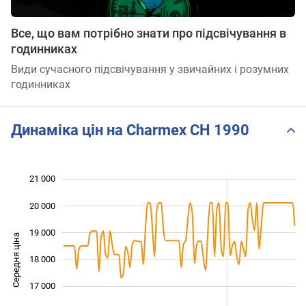
Все, що вам потрібно знати про підсвічування в
годинниках
Види сучасного підсвічування у звичайних і розумних
годинниках
Динаміка цін на Charmex CH 1990
21 000
 000
 000
 000
20 000
19 000
Середня ціна
18 000
15 000
17 000