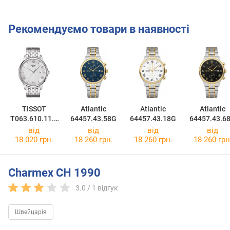
Рекомендуємо товари в наявності
TISSOT
Atlantic
Atlantic
Atlantic
T063.610.11.0
64457.43.58G
64457.43.18G
64457.43.6
38.00
від
від
від
від
18 020 грн.
18 260 грн.
18 260 грн.
18 260 грн
Charmex CH 1990
3.0 /
1
відгук
Швейцарія