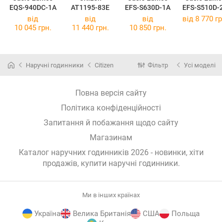
EQS-940DC-1A
AT1195-83E
EFS-S630D-1A
EFS-S510D-
від
від
від
від 8 770 гр
10 045 грн.
11 440 грн.
10 850 грн.
Наручні годинники
Citizen
Фільтр
Усі моделі
Повна версія сайту
Політика конфіденційності
Запитання й побажання щодо сайту
Магазинам
Каталог наручних годинників 2026 - новинки, хіти
продажів,
купити наручні годинники
.
Ми в інших країнах
Україна
Велика Британія
США
Польща