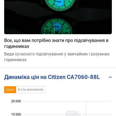
Все, що вам потрібно знати про підсвічування в
годинниках
Види сучасного підсвічування у звичайних і розумних
годинниках
Динаміка цін на Citizen CA7060-88L
Ціна
К-сть магазинів
20 000
 000
 000
 000
15 000