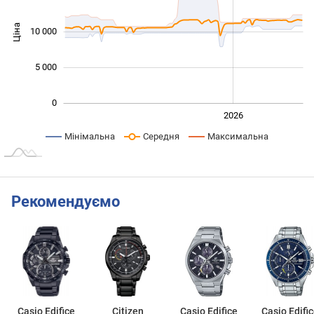
Ціна
10 000
10 000
5 000
0
2024
2025
2028
2026
L
Мінімальна
Середня
Максимальна
Рекомендуємо
Casio Edifice
Citizen
Casio Edifice
Casio Edifi