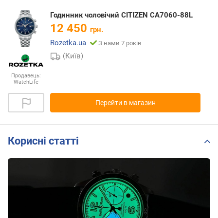
Годинник чоловічий CITIZEN CA7060-88L
12 450
грн.
Rozetka.ua
З нами 7 років
(Київ)
Продавець:
WatchLife
Перейти в магазин
Корисні статті