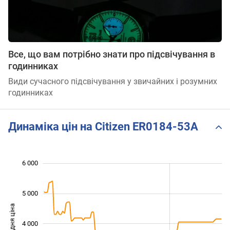
Все, що вам потрібно знати про підсвічування в
годинниках
Види сучасного підсвічування у звичайних і розумних
годинниках
Динаміка цін на Citizen ER0184-53A
 500
 500
 500
 000
 000
0
6 000
5 000
Середня ціна
4 000
2 500