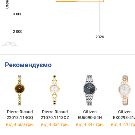
3 000
2 000
2024
2025
2028
2026
L
Рекомендуємо
Pierre Ricaud
Pierre Ricaud
Citizen
Citizen
22013.114GQ
21070.1113QZ
EU6090-54H
EX0293-51
від 4 500 грн.
від 4 334 грн.
від 4 347 грн.
від 4 270 гр