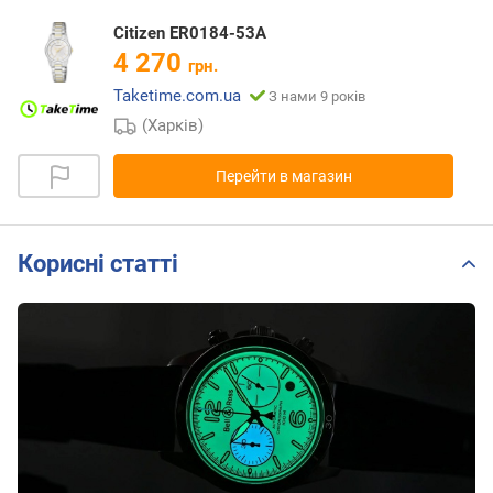
Citizen ER0184-53A
4 270
грн.
Taketime.com.ua
З нами 9 років
(Харків)
Перейти в магазин
Корисні статті