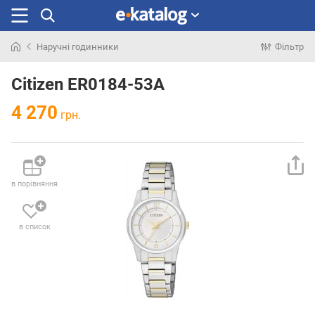
Наручні годинники
Фільтр
Шукали
раніше
Citizen ER0184-53A
4 270
грн.
в порівняння
в список