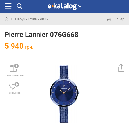
Наручні годинники
Фільтр
Шукали
раніше
Pierre Lannier 076G668
5 940
грн.
в порівняння
в список