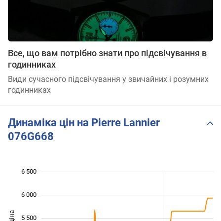
Все, що вам потрібно знати про підсвічування в
годинниках
Види сучасного підсвічування у звичайних і розумних
годинниках
Динаміка цін на Pierre Lannier
076G668
6 500
 000
 500
 000
6 000
5 500