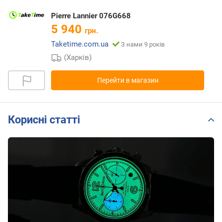
Pierre Lannier 076G668
5 940
грн.
Taketime.com.ua
З нами 9 років
(Харків)
Перейти в магазин
Корисні статті