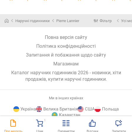
Наручні годинники
Pierre Lannier
Фільтр
Усі м
Повна версія сайту
Політика конфіденційності
Запитання й побажання щодо сайту
Магазинам
Каталог наручних годинників 2026 - новинки, хіти
продажів,
купити наручні годинники
.
Ми в інших країнах
Україна
Велика Британія
США
Польща
Казахстан
1
E-
© E-Katalog, 2026
ВГОРУ
Про модель
Ціни
Параметри
Відгуки
Запитати