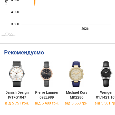
4 000
3 500
2024
2025
2028
2026
L
Рекомендуємо
Danish Design
Pierre Lannier
Michael Kors
Wenger
IV17Q1047
092L989
MK2280
01.1421.10
від 5 751 грн.
від 5 480 грн.
від 5 550 грн.
від 5 561 гр