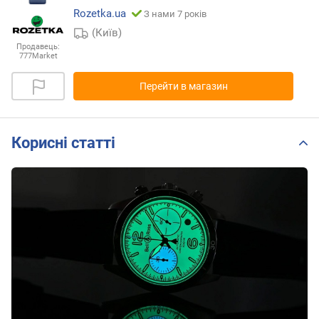
Rozetka.ua
З нами 7 років
(Київ)
Продавець:
777Market
Перейти в магазин
Корисні статті