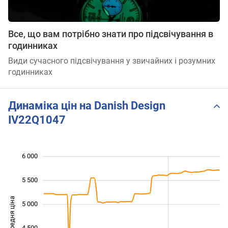
Все, що вам потрібно знати про підсвічування в
годинниках
Види сучасного підсвічування у звичайних і розумних
годинниках
Динаміка цін на Danish Design
IV22Q1047
6 000
 000
 500
 000
 500
5 500
Середня ціна
5 000
3 000
4 500