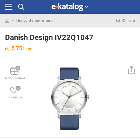
Наручні годинники
Фільтр
Шукали
раніше
Danish Design IV22Q1047
5 751
від
грн.
в порівняння
в список