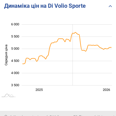
Динаміка цін на Di Volio Sporte
6 000
 500
 000
 500
5 500
Середня ціна
5 000
3 500
4 500
4 000
3 500
Січ. 2025
Лип.
2027
2025
2026
L