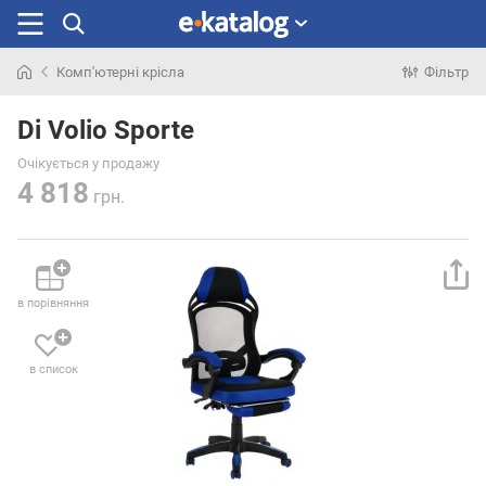
Комп'ютерні крісла
Фільтр
Шукали
раніше
Di Volio Sporte
Очікується у продажу
4 818
грн.
в порівняння
в список