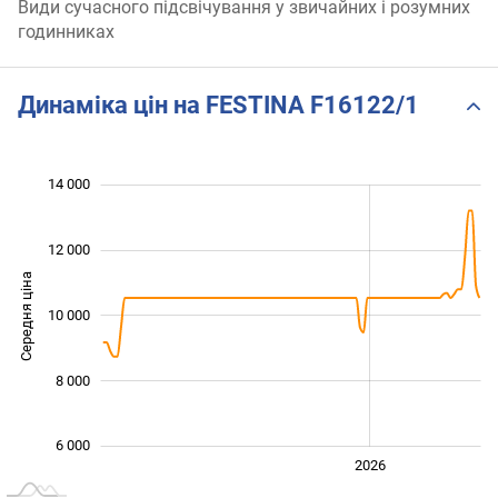
Види сучасного підсвічування у звичайних і розумних
годинниках
Динаміка цін на FESTINA F16122/1
14 000
 000
 000
 000
 000
 000
 000
 000
12 000
Середня ціна
10 000
10 000
8 000
6 000
2024
2025
2028
2026
L