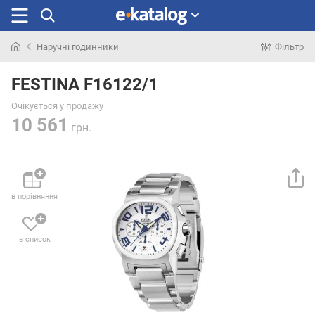
Наручні годинники
Фільтр
Шукали
раніше
FESTINA F16122/1
Очікується у продажу
10 561
грн.
в порівняння
в список