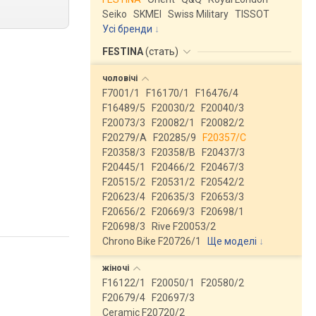
Seiko
SKMEI
Swiss Military
TISSOT
Усі бренди
FESTINA
(
стать
)
чоловічі
F7001/1
F16170/1
F16476/4
F16489/5
F20030/2
F20040/3
F20073/3
F20082/1
F20082/2
F20279/A
F20285/9
F20357/C
F20358/3
F20358/B
F20437/3
F20445/1
F20466/2
F20467/3
F20515/2
F20531/2
F20542/2
F20623/4
F20635/3
F20653/3
F20656/2
F20669/3
F20698/1
F20698/3
Rive F20053/2
Chrono Bike F20726/1
Ще моделі
↓
жіночі
F16122/1
F20050/1
F20580/2
F20679/4
F20697/3
Ceramic F20720/2