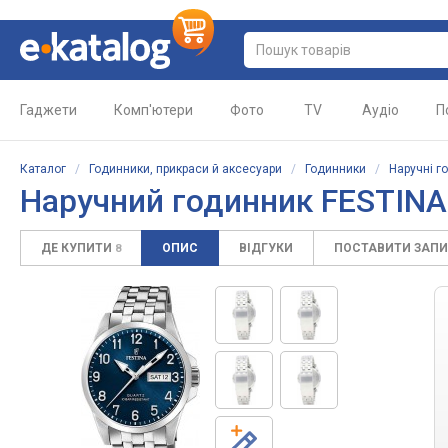
Гаджети
Комп'ютери
Фото
TV
Аудіо
П
Каталог
/
Годинники, прикраси й аксесуари
/
Годинники
/
Наручні г
Наручний годинник FESTINA
ДЕ КУПИТИ
ОПИС
ВІДГУКИ
ПОСТАВИТИ ЗАП
8