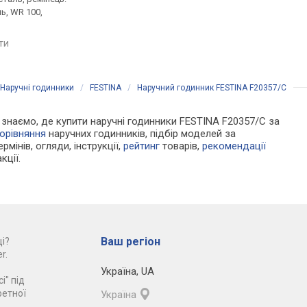
ь, WR 100,
браслет сталь, WR 100,
браслет сталь, США
Іспанія
порівняти
яти
порівняти
Наручні годинники
/
FESTINA
/
Наручний годинник FESTINA F20357/C
Ми знаємо, де купити наручні годинники FESTINA F20357/C за
орівняння
наручних годинників, підбір моделей за
рмінів, огляди, інструкції,
рейтинг
товарів,
рекомендації
кції.
Ваш регіон
і?
r.
Україна
,
UA
і" під
ретної
Україна