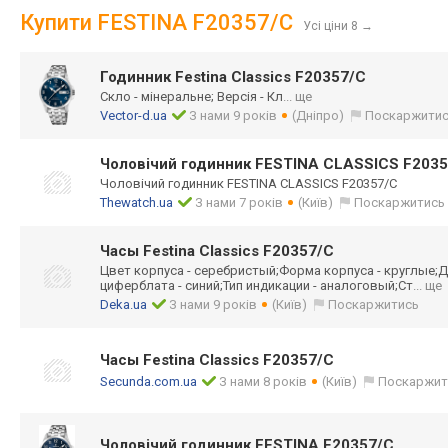
Купити FESTINA F20357/C
Усі ціни 8
→
Годинник Festina Classics F20357/C
Скло - мінеральне; Версія - Кл
... ще
Vector-d.ua
З нами 9 років
(Дніпро)
Поскаржити
Чоловічий годинник FESTINA CLASSICS F203
Чоловічий годинник FESTINA CLASSICS F20357/C
Thewatch.ua
З нами 7 років
(Київ)
Поскаржитись
Часы Festina Classics F20357/C
Цвет корпуса - серебристый;Фор
ма корпуса - круглые;Д
циферблата - синий;Тип индикации - аналоговый;Ст
... ще
Deka.ua
З нами 9 років
(Київ)
Поскаржитись
Часы Festina Classics F20357/C
Secunda.com.ua
З нами 8 років
(Київ)
Поскаржит
Чоловічий годинник FESTINA F20357/C