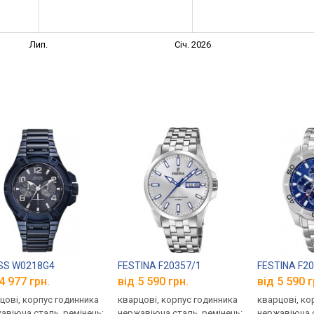
Лип.
Січ. 2026
SS W0218G4
FESTINA F20357/1
FESTINA F2
4 977 грн.
від 5 590 грн.
від 5 590 г
цові, корпус годинника
кварцові, корпус годинника
кварцові, ко
авіюча сталь, ремінець:
нержавіюча сталь, ремінець:
нержавіюча с