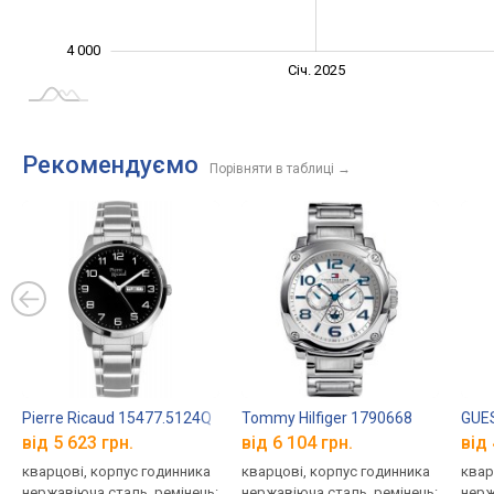
4 000
Січ. 2027
Лип.
Січ. 2025
L
Рекомендуємо
Порівняти в таблиці
→
Pierre Ricaud 15477.5124Q
Tommy Hilfiger 1790668
GUE
від 5 623 грн.
від 6 104 грн.
від 
кварцові, корпус годинника
кварцові, корпус годинника
квар
нержавіюча сталь, ремінець:
нержавіюча сталь, ремінець:
нерж