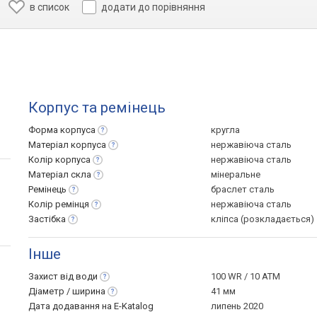
в список
додати до порівняння
Корпус та ремінець
Форма
корпуса
кругла
Матеріал
корпуса
нержавіюча сталь
Колір
корпуса
нержавіюча сталь
Матеріал
скла
мінеральне
Ремінець
браслет сталь
Колір
ремінця
нержавіюча сталь
Застібка
кліпса (розкладається)
Інше
Захист від
води
100 WR / 10 ATM
Діаметр /
ширина
41 мм
Дата додавання на E-Katalog
липень 2020