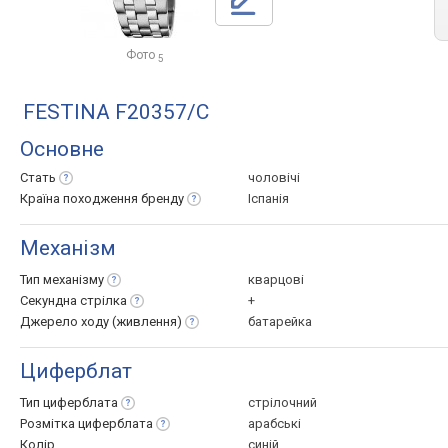
Фото
5
FESTINA F20357/C
Основне
Стать
чоловічі
Країна походження
бренду
Іспанія
Механізм
Тип
механізму
кварцові
Секундна
стрілка
+
Джерело ходу
(живлення)
батарейка
Циферблат
Тип
циферблата
стрілочний
Розмітка
циферблата
арабські
Колір
синій