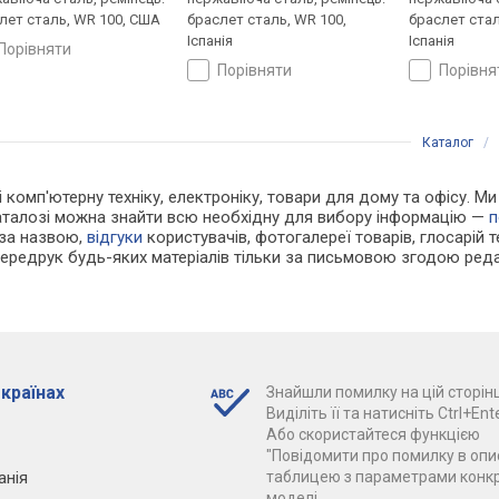
лет сталь, WR 100, США
браслет сталь, WR 100,
браслет стал
Іспанія
Іспанія
порівняти
порівняти
порівн
Каталог
/
 і комп'ютерну техніку, електроніку, товари для дому та офісу. 
каталозі можна знайти всю необхідну для вибору інформацію —
п
 за назвою,
відгуки
користувачів, фотогалереї товарів, глосарій те
Передрук будь-яких матеріалів тільки за письмовою згодою реда
 країнах
Знайшли помилку на цій сторінц
Виділіть її та натисніть Ctrl+Ente
Або скористайтеся функцією
"Повідомити про помилку в опис
анія
таблицею з параметрами конк
моделі.