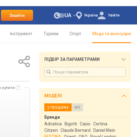
UA
Знайти
Україна
Увійти
Інструмент
Туризм
Спорт
Мода та аксесуари
ПІДБІР ЗА ПАРАМЕТРАМИ
к купити
МОДЕЛІ
у продажу
всі
Бренди
Adriatica
Bigotti
Casio
Certina
Citizen
Claude Bernard
Daniel Klein
FESTINA
Orient
Q&Q
Royal London