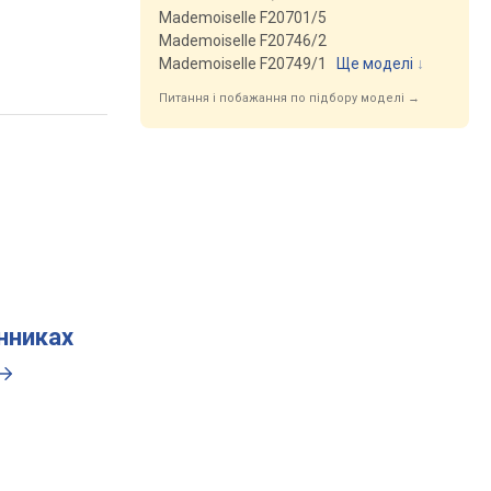
Mademoiselle F20701/5
Mademoiselle F20746/2
Mademoiselle F20749/1
Ще моделі
↓
Питання і побажання по підбору моделі →
инниках