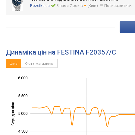
Rozetka.ua
З нами 7 років
(Київ)
Поскаржитись
Динаміка цін на FESTINA F20357/C
Ціна
К-сть магазинів
6 000
3 000
3 500
6 500
5 500
Середня ціна
5 000
4 000
4 500