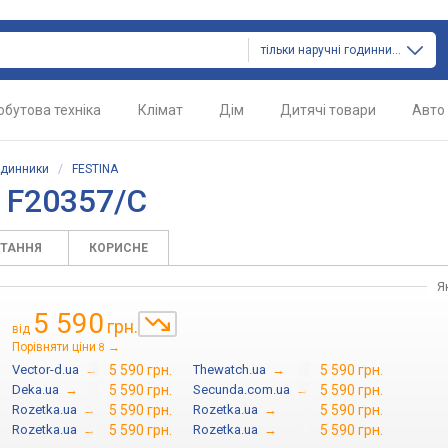
тільки наручні годинники
обутова техніка
Клімат
Дім
Дитячі товари
Авто
одинники
/
FESTINA
 F20357/C
ИТАННЯ
КОРИСНЕ
Я
5 590
грн.
від
Порівняти ціни
→
8
Vector-d.ua
→
5 590 грн.
Thewatch.ua
→
5 590 грн.
Deka.ua
→
5 590 грн.
Secunda.com.ua
→
5 590 грн.
Rozetka.ua
→
5 590 грн.
Rozetka.ua
→
5 590 грн.
Rozetka.ua
→
5 590 грн.
Rozetka.ua
→
5 590 грн.