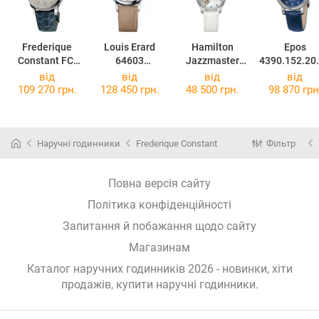
Frederique
Louis Erard
Hamilton
Epos
Constant FC-
64603
Jazzmaster
4390.152.20
310LGDHB3B6
AA11.BAAC67
Open Heart
.16
від
від
від
від
Lady
109 270 грн.
128 450 грн.
48 500 грн.
98 870 грн
H32205890
Наручні годинники
Frederique Constant
Фільтр
Повна версія сайту
Політика конфіденційності
Запитання й побажання щодо сайту
Магазинам
Каталог наручних годинників 2026 - новинки, хіти
продажів,
купити наручні годинники
.