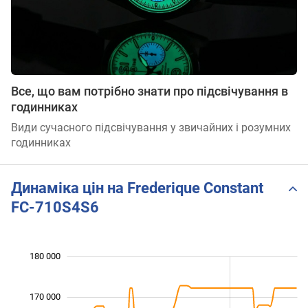
Все, що вам потрібно знати про підсвічування в
годинниках
Види сучасного підсвічування у звичайних і розумних
годинниках
Динаміка цін на Frederique Constant
FC-710S4S6
 000
 000
 000
 000
 000
 000
180 000
170 000