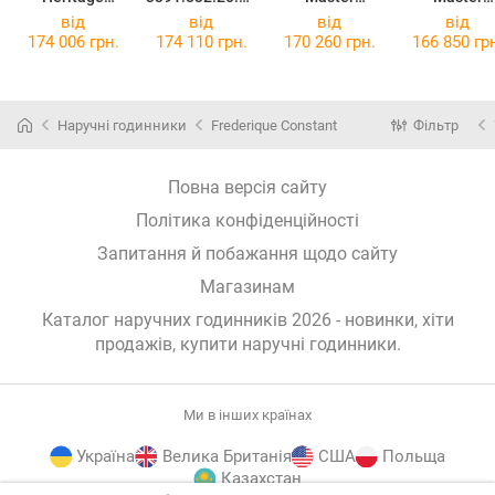
Central Power
.25
Collection
Collection
від
від
від
від
Reserve
L2.793.4.97.0
L2.920.4.92
174 006 грн.
174 110 грн.
170 260 грн.
166 850 гр
L1.648.4.78.2
Наручні годинники
Frederique Constant
Фільтр
Повна версія сайту
Політика конфіденційності
Запитання й побажання щодо сайту
Магазинам
Каталог наручних годинників 2026 - новинки, хіти
продажів,
купити наручні годинники
.
Ми в інших країнах
Україна
Велика Британія
США
Польща
Казахстан