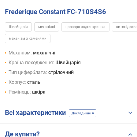
Frederique Constant FC-710S4S6
Швейцарія
механічні
прозора задня кришка
автопідзав
механізм з каменями
Механізм:
механічні
Країна походження:
Швейцарія
Тип циферблата:
стрілочний
Корпус:
сталь
Ремінець:
шкіра
Всі характеристики
Докладніше
Де купити?