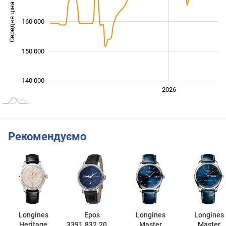
Середня ціна
160 000
140 000
150 000
140 000
2024
2025
2028
2026
L
Рекомендуємо
Longines
Epos
Longines
Longines
Heritage
3391.832.20.16
Master
Master