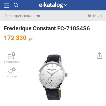
Наручні годинники
Фільтр
Шукали
раніше
Frederique Constant FC-710S4S6
172 330
грн.
в порівняння
в список