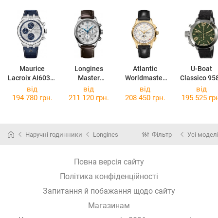
Maurice
Longines
Atlantic
U-Boat
Lacroix AI6038-
Master
Worldmaster
Classico 95
SS001-131-1
Collection
52851.45.25
від
від
від
від
L2.859.4.78.3
194 780 грн.
211 120 грн.
208 450 грн.
195 525 гр
Наручні годинники
Longines
Фільтр
Усі модел
Повна версія сайту
Політика конфіденційності
Запитання й побажання щодо сайту
Магазинам