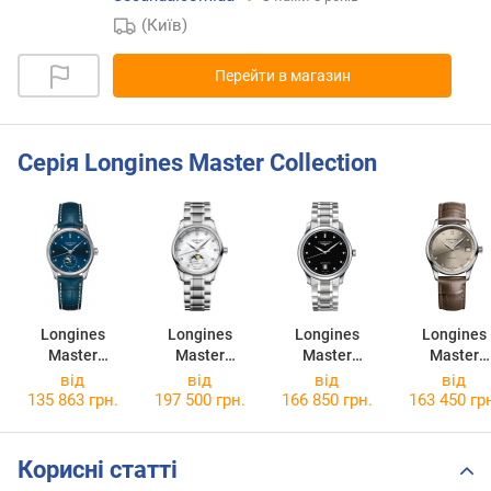
(Київ)
Перейти в магазин
Серія Longines Master Collection
Longines
Longines
Longines
Longines
Master
Master
Master
Master
Collection
Collection
Collection
Collection
від
від
від
від
L2.409.4.97.0
L2.409.4.87.6
L2.628.4.57.6
L2.357.4.07
135 863 грн.
197 500 грн.
166 850 грн.
163 450 гр
Корисні статті