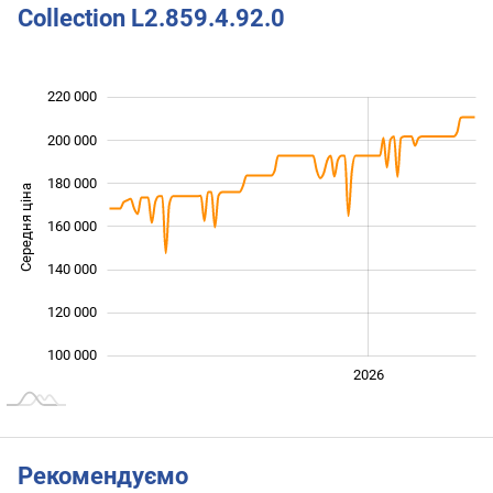
Collection L2.859.4.92.0
220 000
 000
 000
 000
200 000
180 000
Середня ціна
160 000
100 000
140 000
120 000
100 000
2024
2025
2028
2026
L
Рекомендуємо