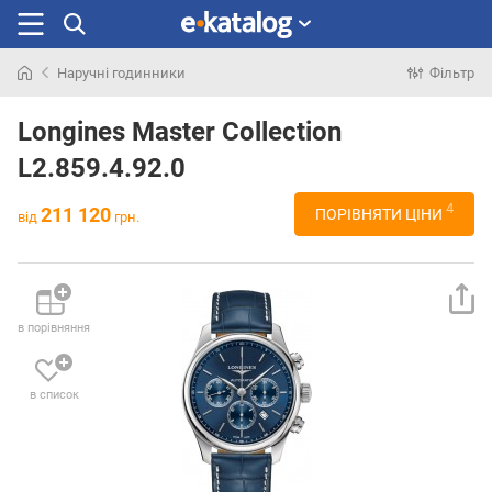
Наручні годинники
Фільтр
Шукали
раніше
Longines Master Collection
L2.859.4.92.0
4
211 120
ПОРІВНЯТИ ЦІНИ
від
грн.
в порівняння
в список