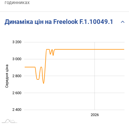
годинниках
Динаміка цін на Freelook F.1.10049.1
 300
 500
 700
 400
 200
 000
3 200
3 000
Середня ціна
2 800
2 500
2 600
2 400
2024
2025
2028
2026
L