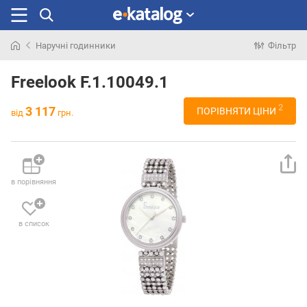
Наручні годинники
Фільтр
Шукали
раніше
Freelook F.1.10049.1
2
3 117
ПОРІВНЯТИ ЦІНИ
від
грн.
в порівняння
в список