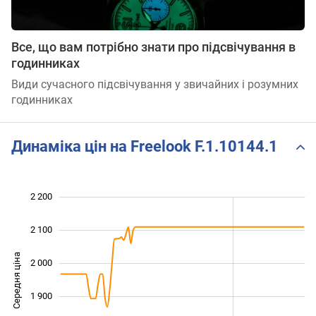
Все, що вам потрібно знати про підсвічування в
годинниках
Види сучасного підсвічування у звичайних і розумних
годинниках
Динаміка цін на Freelook F.1.10144.1
2 200
 500
 600
 300
2 100
Середня ціна
2 000
1 700
1 900