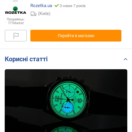
Rozetka.ua
З нами 7 років
(Київ)
Продавець:
777Market
Перейти в магазин
Корисні статті