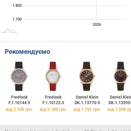
1 800
1 700
2024
2025
2028
2026
L
Рекомендуємо
Freelook
Freelook
Daniel Klein
Daniel Klei
F.1.10144.5
F.1.10122.3
DK.1.13770-5
DK.1.13595
від 2 108 грн.
від 2 189 грн.
від 1 731 грн.
від 1 598 гр