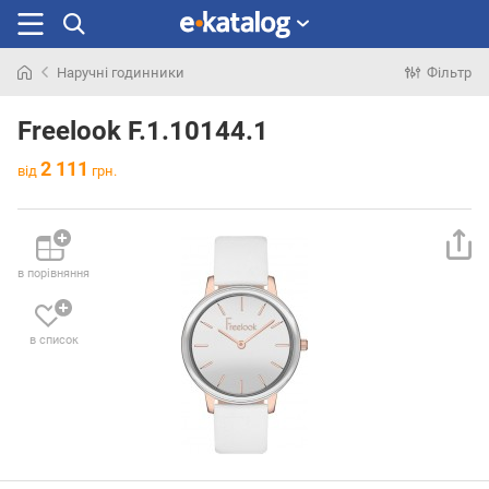
Наручні годинники
Фільтр
Шукали
раніше
Freelook F.1.10144.1
2 111
від
грн.
в порівняння
в список