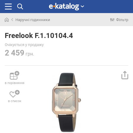
Наручні годинники
Фільтр
Шукали
раніше
Freelook F.1.10104.4
Очікується у продажу
2 459
грн.
в порівняння
в список