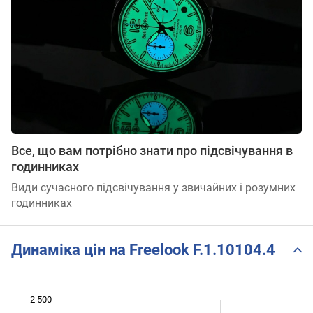
Все, що вам потрібно знати про підсвічування в
годинниках
Види сучасного підсвічування у звичайних і розумних
годинниках
Динаміка цін на Freelook F.1.10104.4
 320
 340
 360
 550
 250
 200
2 500