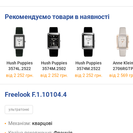
Рекомендуємо товари в наявності
Hush Puppies
Hush Puppies
Hush Puppies
Anne Klei
3574L.2522
3574M.2502
3574M.2522
2706RGT
від 2 252 грн.
від 2 252 грн.
від 2 252 грн.
від 2 569 гр
Freelook F.1.10104.4
ультратонкі
Механізм:
кварцові
Країна походження:
Франція