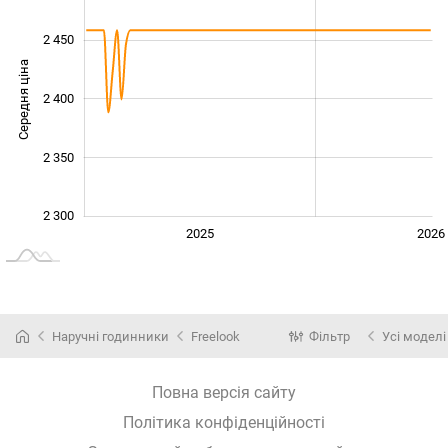
2 450
Середня ціна
2 400
2 340
2 350
2 300
2024
2027
2025
2026
L
Наручні годинники
Freelook
Фільтр
Усі моделі
Повна версія сайту
Політика конфіденційності