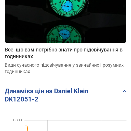
Все, що вам потрібно знати про підсвічування в
годинниках
Види сучасного підсвічування у звичайних і розумних
годинниках
Динаміка цін на Daniel Klein
DK12051-2
1 800
 100
 300
 500
 000
800
900
600