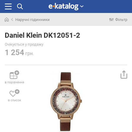
Наручні годинники
Фільтр
Шукали
раніше
Daniel Klein DK12051-2
Очікується у продажу
1 254
грн.
в порівняння
в список