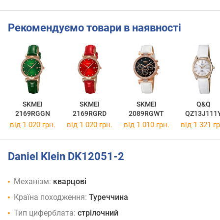
Рекомендуємо товари в наявності
SKMEI
SKMEI
SKMEI
Q&Q
2169RGGN
2169RGRD
2089RGWT
QZ13J111
від 1 020 грн.
від 1 020 грн.
від 1 010 грн.
від 1 321 гр
Daniel Klein DK12051-2
Механізм:
кварцові
Країна походження:
Туреччина
Тип циферблата:
стрілочний