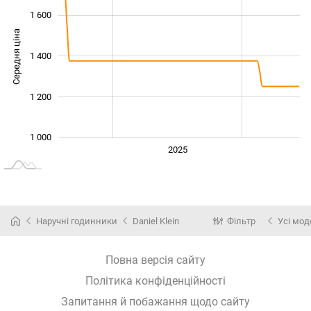
1 600
Середня ціна
1 400
1 000
1 200
1 000
2024
2026
2027
2025
L
Наручні годинники
Daniel Klein
Фільтр
Усі мод
Повна версія сайту
Політика конфіденційності
Запитання й побажання щодо сайту