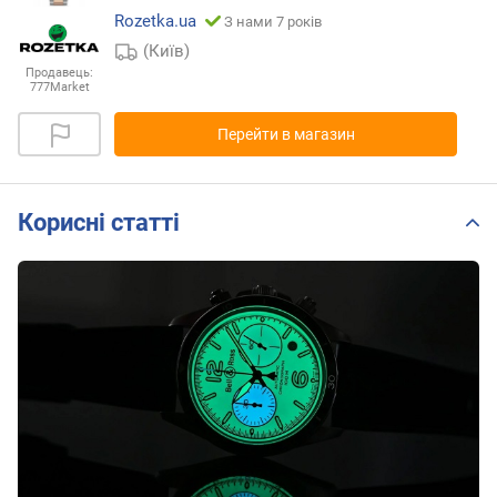
Rozetka.ua
З нами 7 років
(Київ)
Продавець:
777Market
Перейти в магазин
Корисні статті