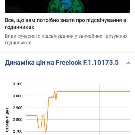
Все, що вам потрібно знати про підсвічування в
годинниках
Види сучасного підсвічування у звичайних і розумних
годинниках
Динаміка цін на Freelook F.1.10173.5
3 100
 300
 400
 200
3 000
2 900
Середня ціна
2 800
2 500
2 700