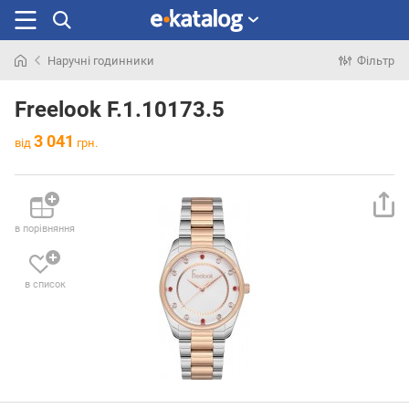
Наручні годинники
Фільтр
Шукали
раніше
Freelook F.1.10173.5
3 041
від
грн.
в порівняння
в список