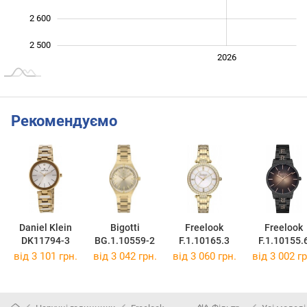
2 600
2 500
2024
2025
2028
2026
L
Рекомендуємо
Daniel Klein
Bigotti
Freelook
Freelook
DK11794-3
BG.1.10559-2
F.1.10165.3
F.1.10155.
від 3 101 грн.
від 3 042 грн.
від 3 060 грн.
від 3 002 гр