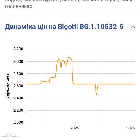
годинниках
Динаміка цін на Bigotti BG.1.10532-5
3 200
 600
 800
 400
3 000
2 800
Середня ціна
2 600
2 000
2 400
2 200
2 000
2024
2027
2025
2026
L