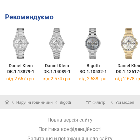
Рекомендуємо
Daniel Klein
Daniel Klein
Bigotti
Daniel Klei
DK.1.13879-1
DK.1.14089-1
BG.1.10532-1
DK.1.13617
від 2 667 грн.
від 2 574 грн.
від 2 538 грн.
від 2 678 гр
Наручні годинники
Bigotti
Фільтр
Усі моделі
Повна версія сайту
Політика конфіденційності
Запитання й побажання щодо сайту