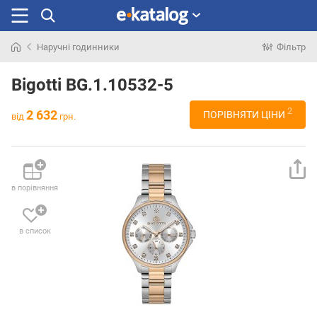
Наручні годинники
Фільтр
Шукали
раніше
Bigotti BG.1.10532-5
2
2 632
ПОРІВНЯТИ ЦІНИ
від
грн.
в порівняння
в список