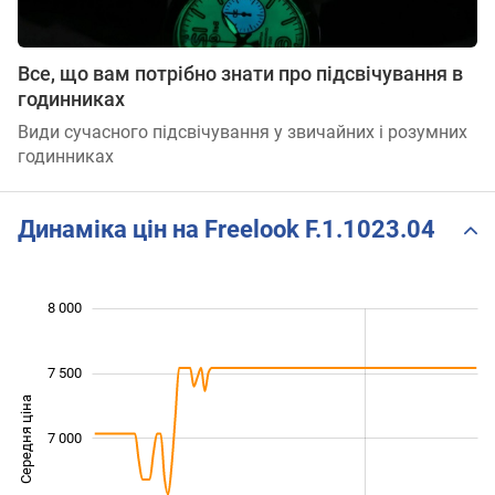
Все, що вам потрібно знати про підсвічування в
годинниках
Види сучасного підсвічування у звичайних і розумних
годинниках
Динаміка цін на Freelook F.1.1023.04
8 000
 000
 500
 500
7 500
Середня ціна
7 000
6 000