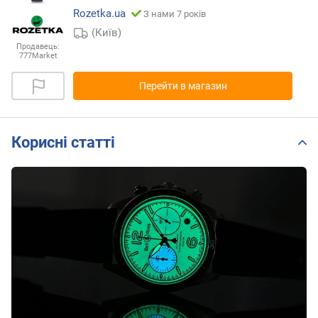
Rozetka.ua
З нами 7 років
(Київ)
Продавець:
777Market
Перейти в магазин
Корисні статті