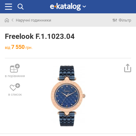
Наручні годинники
Фільтр
Шукали
раніше
Freelook F.1.1023.04
7 550
від
грн.
в порівняння
в список