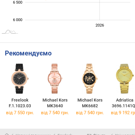
6 500
6 000
2024
2025
2028
2026
L
Рекомендуємо
Freelook
Michael Kors
Michael Kors
Adriatica
F.1.1023.03
MK3640
MK6682
3696.1141
від 7 550 грн.
від 7 540 грн.
від 7 540 грн.
від 9 192 гр