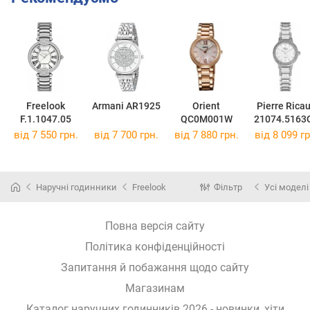
Freelook
Armani AR1925
Orient
Pierre Rica
F.1.1047.05
QC0M001W
21074.5163
від 7 550 грн.
від 7 700 грн.
від 7 880 грн.
від 8 099 гр
Наручні годинники
Freelook
Фільтр
Усі моделі
Повна версія сайту
Політика конфіденційності
Запитання й побажання щодо сайту
Магазинам
Каталог наручних годинників 2026 - новинки, хіти