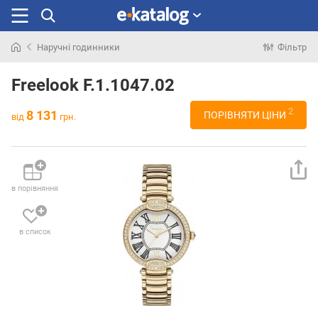
Наручні годинники
Фільтр
Шукали
раніше
Freelook F.1.1047.02
2
8 131
ПОРІВНЯТИ ЦІНИ
від
грн.
в порівняння
в список