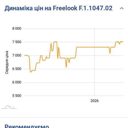
Динаміка цін на Freelook F.1.1047.02
8 000
 500
 000
 500
7 500
Середня ціна
7 000
5 500
6 500
6 000
5 500
2024
2025
2028
2026
L
Рекомендуємо