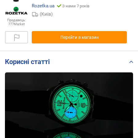
Rozetka.ua
З нами 7 років
(Київ)
Продавець:
777Market
Перейти в магазин
Корисні статті