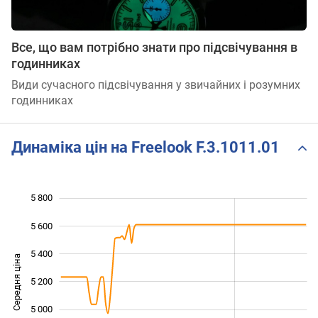
Все, що вам потрібно знати про підсвічування в
годинниках
Види сучасного підсвічування у звичайних і розумних
годинниках
Динаміка цін на Freelook F.3.1011.01
5 800
 200
 400
 000
5 600
5 400
Середня ціна
5 200
4 600
5 000