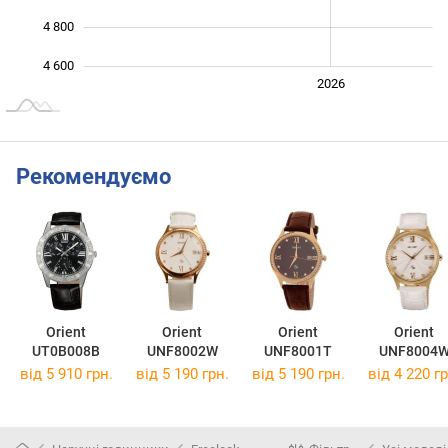
4 800
4 600
2024
2025
2028
2026
L
Рекомендуємо
Orient
Orient
Orient
Orient
UT0B008B
UNF8002W
UNF8001T
UNF8004
від 5 910 грн.
від 5 190 грн.
від 5 190 грн.
від 4 220 гр