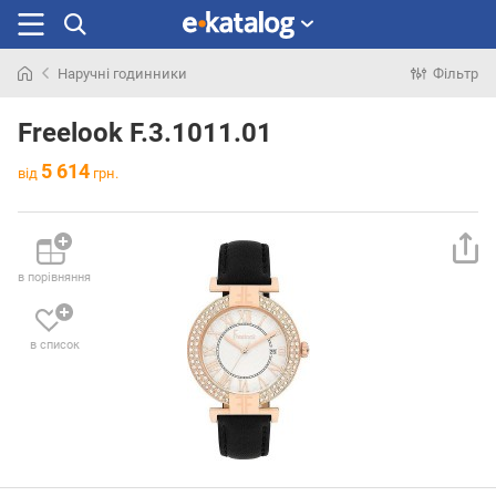
Наручні годинники
Фільтр
Шукали
раніше
Freelook F.3.1011.01
5 614
від
грн.
в порівняння
в список